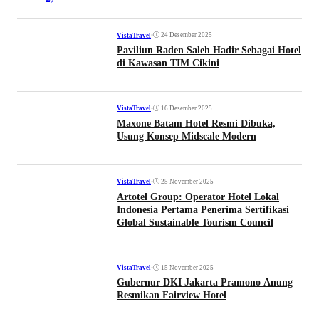
•
24 Desember 2025
VistaTravel
Paviliun Raden Saleh Hadir Sebagai Hotel
di Kawasan TIM Cikini
•
16 Desember 2025
VistaTravel
Maxone Batam Hotel Resmi Dibuka,
Usung Konsep Midscale Modern
•
25 November 2025
VistaTravel
Artotel Group: Operator Hotel Lokal
Indonesia Pertama Penerima Sertifikasi
Global Sustainable Tourism Council
•
15 November 2025
VistaTravel
Gubernur DKI Jakarta Pramono Anung
Resmikan Fairview Hotel