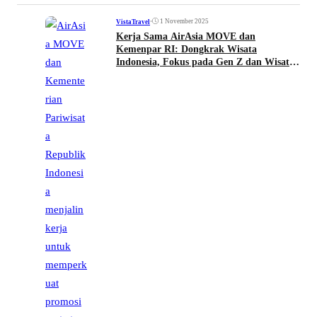
•
1 November 2025
VistaTravel
Kerja Sama AirAsia MOVE dan
Kemenpar RI: Dongkrak Wisata
Indonesia, Fokus pada Gen Z dan Wisata
Belanja