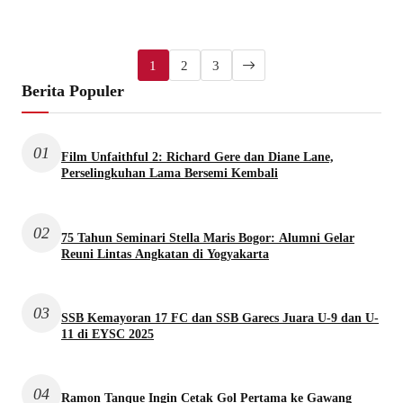
1
2
3
Berita Populer
01
Film Unfaithful 2: Richard Gere dan Diane Lane,
Perselingkuhan Lama Bersemi Kembali
02
75 Tahun Seminari Stella Maris Bogor: Alumni Gelar
Reuni Lintas Angkatan di Yogyakarta
03
SSB Kemayoran 17 FC dan SSB Garecs Juara U-9 dan U-
11 di EYSC 2025
04
Ramon Tanque Ingin Cetak Gol Pertama ke Gawang