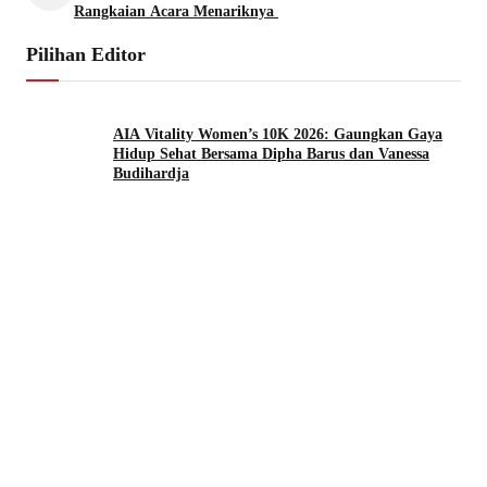
Rangkaian Acara Menariknya
Pilihan Editor
AIA Vitality Women’s 10K 2026: Gaungkan Gaya
Hidup Sehat Bersama Dipha Barus dan Vanessa
Budihardja