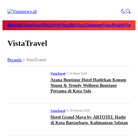
Beranda
VistaNews
VistaStyle
VistaBiz
VistaTainment
VistaHealth
VistaB
VistaTravel
Beranda
»
VistaTravel
•
10 Maret 2026
VistaTravel
Azana Boutique Hotel Hadirkan Konsep
Young & Trendy Wellness Boutique
Pertama di Kota Solo
•
26 Februari 2026
VistaTravel
Hotel Grand Maya by ARTOTEL Hadir
di Kota Banjarbaru, Kalimantan Selatan