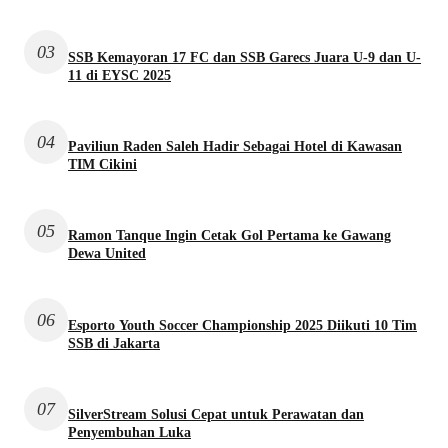
03
SSB Kemayoran 17 FC dan SSB Garecs Juara U-9 dan U-
11 di EYSC 2025
04
Paviliun Raden Saleh Hadir Sebagai Hotel di Kawasan
TIM Cikini
05
Ramon Tanque Ingin Cetak Gol Pertama ke Gawang
Dewa United
06
Esporto Youth Soccer Championship 2025 Diikuti 10 Tim
SSB di Jakarta
07
SilverStream Solusi Cepat untuk Perawatan dan
Penyembuhan Luka