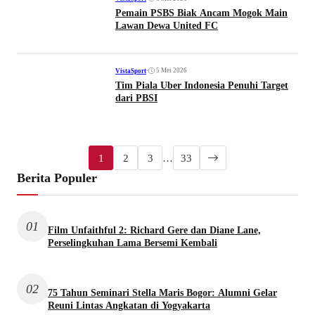
Pemain PSBS Biak Ancam Mogok Main
Lawan Dewa United FC
•
5 Mei 2026
VistaSport
Tim Piala Uber Indonesia Penuhi Target
dari PBSI
1
2
3
…
33
Berita Populer
01
Film Unfaithful 2: Richard Gere dan Diane Lane,
Perselingkuhan Lama Bersemi Kembali
02
75 Tahun Seminari Stella Maris Bogor: Alumni Gelar
Reuni Lintas Angkatan di Yogyakarta