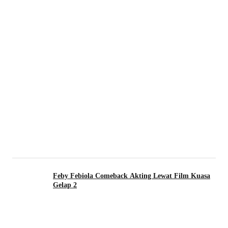
Feby Febiola Comeback Akting Lewat Film Kuasa
Gelap 2