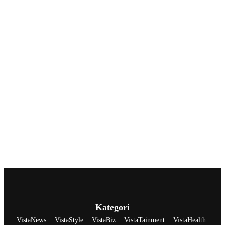
Kategori
VistaNews
VistaStyle
VistaBiz
VistaTainment
VistaHealth