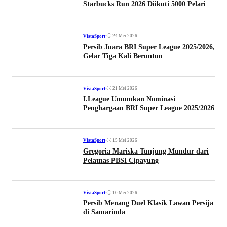
Starbucks Run 2026 Diikuti 5000 Pelari
•
24 Mei 2026
VistaSport
Persib Juara BRI Super League 2025/2026,
Gelar Tiga Kali Beruntun
•
21 Mei 2026
VistaSport
I.League Umumkan Nominasi
Penghargaan BRI Super League 2025/2026
•
15 Mei 2026
VistaSport
Gregoria Mariska Tunjung Mundur dari
Pelatnas PBSI Cipayung
•
10 Mei 2026
VistaSport
Persib Menang Duel Klasik Lawan Persija
di Samarinda