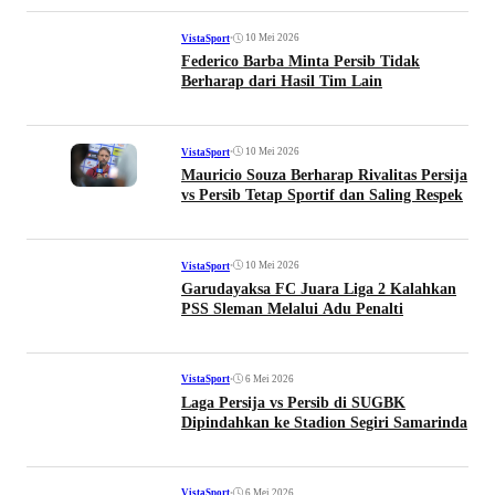
•
10 Mei 2026
VistaSport
Federico Barba Minta Persib Tidak
Berharap dari Hasil Tim Lain
•
10 Mei 2026
VistaSport
Mauricio Souza Berharap Rivalitas Persija
vs Persib Tetap Sportif dan Saling Respek
•
10 Mei 2026
VistaSport
Garudayaksa FC Juara Liga 2 Kalahkan
PSS Sleman Melalui Adu Penalti
•
6 Mei 2026
VistaSport
Laga Persija vs Persib di SUGBK
Dipindahkan ke Stadion Segiri Samarinda
•
6 Mei 2026
VistaSport