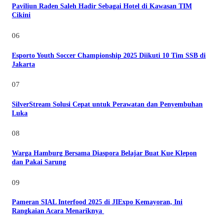
Paviliun Raden Saleh Hadir Sebagai Hotel di Kawasan TIM
Cikini
06
Esporto Youth Soccer Championship 2025 Diikuti 10 Tim SSB di
Jakarta
07
SilverStream Solusi Cepat untuk Perawatan dan Penyembuhan
Luka
08
Warga Hamburg Bersama Diaspora Belajar Buat Kue Klepon
dan Pakai Sarung
09
Pameran SIAL Interfood 2025 di JIExpo Kemayoran, Ini
Rangkaian Acara Menariknya