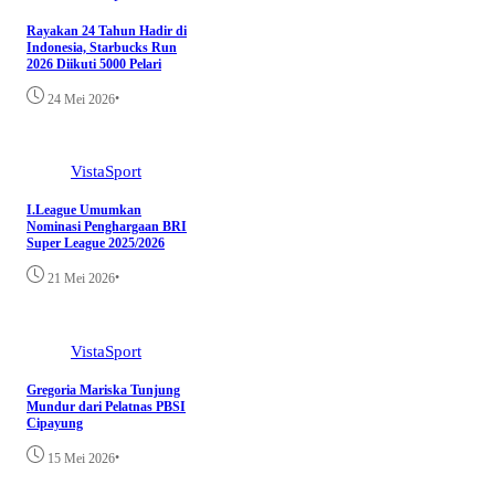
Rayakan 24 Tahun Hadir di
Indonesia, Starbucks Run
2026 Diikuti 5000 Pelari
•
24 Mei 2026
VistaSport
I.League Umumkan
Nominasi Penghargaan BRI
Super League 2025/2026
•
21 Mei 2026
VistaSport
Gregoria Mariska Tunjung
Mundur dari Pelatnas PBSI
Cipayung
•
15 Mei 2026