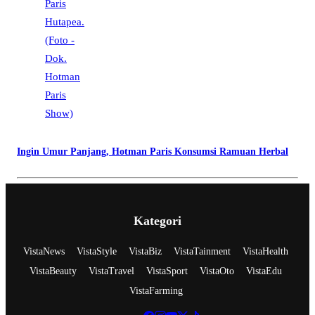
Ingin Umur Panjang, Hotman Paris Konsumsi Ramuan Herbal
Kategori
VistaNews
VistaStyle
VistaBiz
VistaTainment
VistaHealth
VistaBeauty
VistaTravel
VistaSport
VistaOto
VistaEdu
VistaFarming