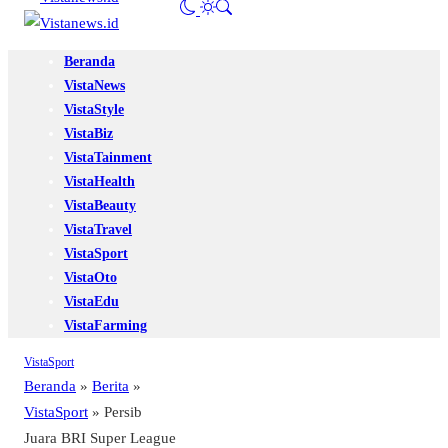
Beranda
VistaNews
VistaStyle
VistaBiz
VistaTainment
VistaHealth
VistaBeauty
VistaTravel
VistaSport
VistaOto
VistaEdu
VistaFarming
VistaSport
Beranda
»
Berita
»
VistaSport
»
Persib
Juara BRI Super League