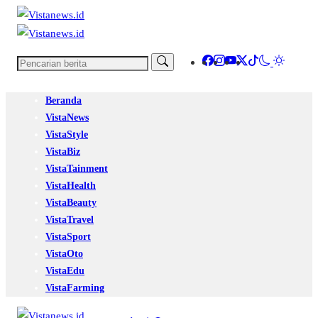
Beranda
VistaNews
VistaStyle
VistaBiz
VistaTainment
VistaHealth
VistaBeauty
VistaTravel
VistaSport
VistaOto
VistaEdu
VistaFarming