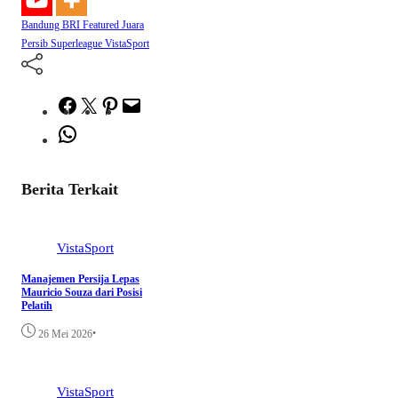
Bandung
BRI
Featured
Juara
Persib
Superleague
VistaSport
Facebook
Twitter
Pinterest
Mail
WhatsApp
Berita Terkait
VistaSport
Manajemen Persija Lepas
Mauricio Souza dari Posisi
Pelatih
•
26 Mei 2026
VistaSport