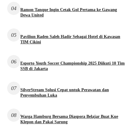
04
Ramon Tanque Ingin Cetak Gol Pertama ke Gawang
Dewa United
05
Paviliun Raden Saleh Hadir Sebagai Hotel di Kawasan
TIM Cikini
06
Esporto Youth Soccer Championship 2025 Diikuti 10 Tim
SSB di Jakarta
07
SilverStream Solusi Cepat untuk Perawatan dan
Penyembuhan Luka
08
Warga Hamburg Bersama Diaspora Belajar Buat Kue
Klepon dan Pakai Sarung