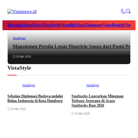
Beranda
VistaNews
VistaStyle
VistaBiz
VistaTainment
VistaHealth
VistaB
VistaSport
Manajemen Persija Lepas Mauricio Souza dari Posisi Pelati
26 Mei 2026
VistaStyle
VistaStyle
VistaStyle
Sebulan Diplomasi Budaya melalui
Starbucks Luncurkan Minuman
W
Bulan Indonesia di Kota Hamburg
Terbaru Aerocano di Acara
B
Starbucks Run 2026
S
26 Mei 2026
24 Mei 2026