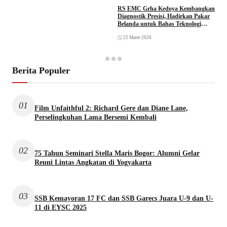
RS EMC Grha Kedoya Kembangkan
Diagnostik Presisi, Hadirkan Pakar
Belanda untuk Bahas Teknologi
PET/CT
22 Maret 2026
Berita Populer
01
Film Unfaithful 2: Richard Gere dan Diane Lane,
Perselingkuhan Lama Bersemi Kembali
02
75 Tahun Seminari Stella Maris Bogor: Alumni Gelar
Reuni Lintas Angkatan di Yogyakarta
03
SSB Kemayoran 17 FC dan SSB Garecs Juara U-9 dan U-
11 di EYSC 2025