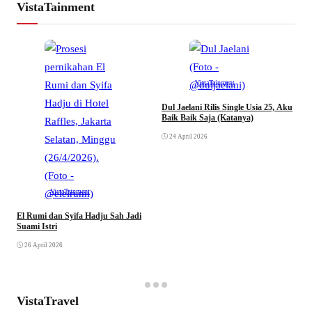
VistaTainment
VistaTainment
Dul Jaelani Rilis Single Usia 25, Aku
B
Baik Baik Saja (Katanya)
S
24 April 2026
VistaTainment
El Rumi dan Syifa Hadju Sah Jadi
Suami Istri
26 April 2026
VistaTravel