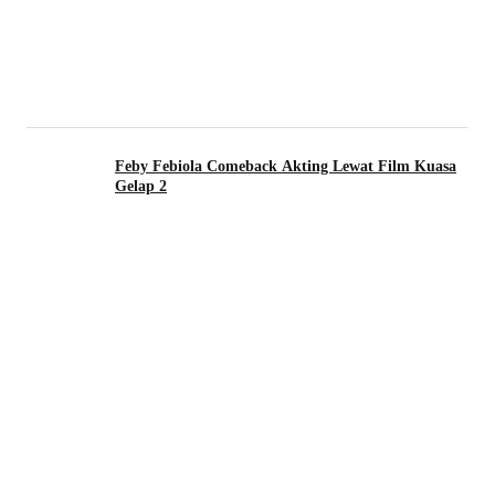
Feby Febiola Comeback Akting Lewat Film Kuasa
Gelap 2