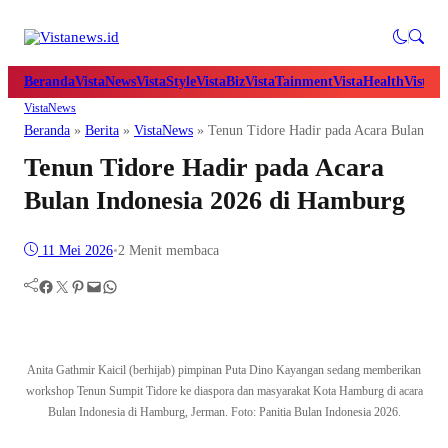
Beranda
VistaNews
VistaStyle
VistaBiz
VistaTainment
VistaHealth
VistaB
VistaNews
Beranda
»
Berita
»
VistaNews
»
Tenun Tidore Hadir pada Acara Bulan In
Tenun Tidore Hadir pada Acara
Bulan Indonesia 2026 di Hamburg
11 Mei 2026
•
2 Menit membaca
Facebook
Twitter
Pinterest
Mail
WhatsApp
Anita Gathmir Kaicil (berhijab) pimpinan Puta Dino Kayangan sedang memberikan
workshop Tenun Sumpit Tidore ke diaspora dan masyarakat Kota Hamburg di acara
Bulan Indonesia di Hamburg, Jerman. Foto: Panitia Bulan Indonesia 2026.