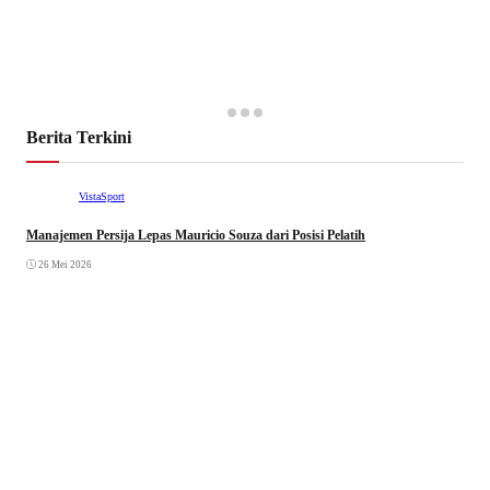
Berita Terkini
VistaSport
Manajemen Persija Lepas Mauricio Souza dari Posisi Pelatih
26 Mei 2026