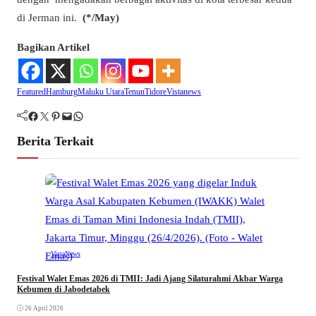
di Jerman ini.
(*/May)
Bagikan Artikel
Featured
Hamburg
Maluku Utara
Tenun
Tidore
Vistanews
Facebook
Twitter
Pinterest
Mail
WhatsApp
Berita Terkait
VistaNews
Festival Walet Emas 2026 di TMII: Jadi Ajang Silaturahmi Akbar Warga
Kebumen di Jabodetabek
26 April 2026