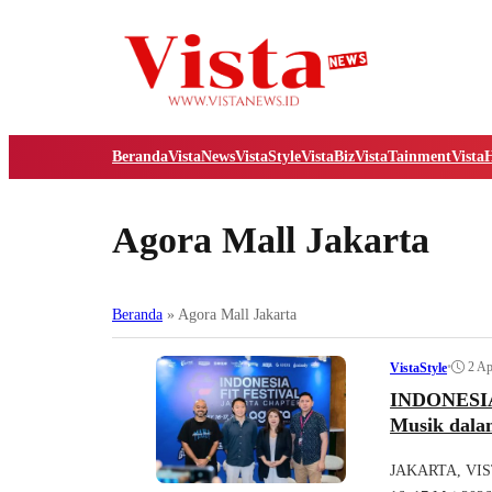
Beranda
VistaNews
VistaStyle
VistaBiz
VistaTainment
Vista
Agora Mall Jakarta
Beranda
»
Agora Mall Jakarta
•
2 Ap
VistaStyle
INDONESIA
Musik dala
JAKARTA, VISTA