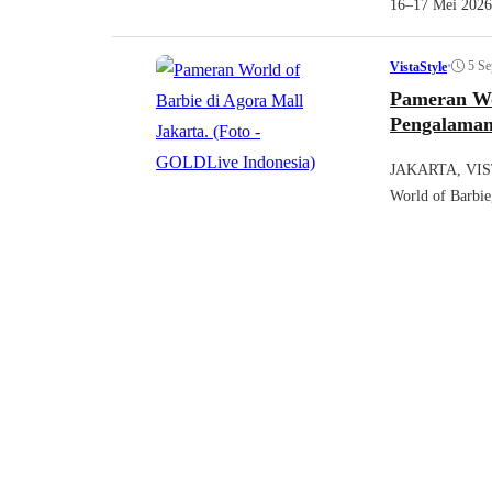
16–17 Mei 2026 
•
5 Se
VistaStyle
Pameran Wor
Pengalaman 
JAKARTA, VIST
World of Barbie,