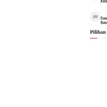
Kle
09
Pame
Ran
Pilihan