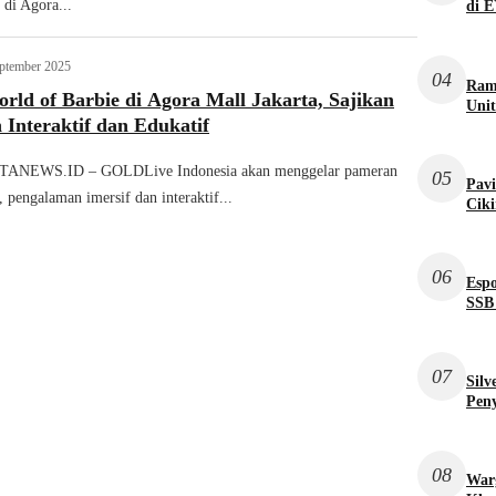
di Agora...
di 
ptember 2025
04
Ram
ld of Barbie di Agora Mall Jakarta, Sajikan
Uni
Interaktif dan Edukatif
ANEWS.ID – GOLDLive Indonesia akan menggelar pameran
05
Pavi
 pengalaman imersif dan interaktif...
Ciki
06
Espo
SSB 
07
Silv
Pen
08
War