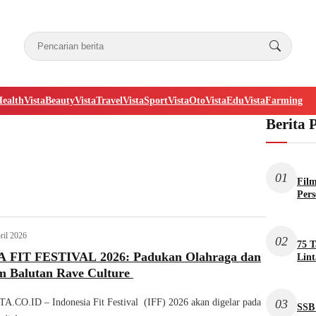
Health
VistaBeauty
VistaTravel
VistaSport
VistaOto
VistaEdu
VistaFarming
Berita 
01
Film
Per
ril 2026
02
75 T
 FIT FESTIVAL 2026: Padukan Olahraga dan
Lint
m Balutan Rave Culture
03
.CO.ID – Indonesia Fit Festival (IFF) 2026 akan digelar pada
SSB