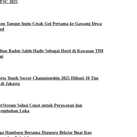
EYSC 2025
on Tanque Ingin Cetak Gol Pertama ke Gawang Dewa
ted
liun Raden Saleh Hadir Sebagai Hotel di Kawasan TIM
ni
rto Youth Soccer Championship 2025 Diikuti 10 Tim
di Jakarta
erStream Solusi Cepat untuk Perawatan dan
yembuhan Luka
ga Hamburg Bersama Diaspora Belajar Buat Kue