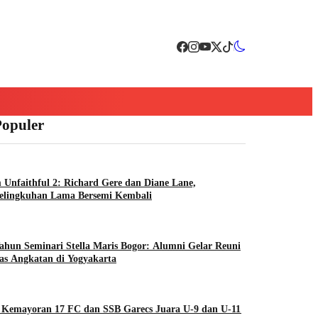
Populer
 Unfaithful 2: Richard Gere dan Diane Lane,
selingkuhan Lama Bersemi Kembali
ahun Seminari Stella Maris Bogor: Alumni Gelar Reuni
as Angkatan di Yogyakarta
 Kemayoran 17 FC dan SSB Garecs Juara U-9 dan U-11