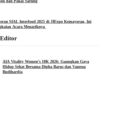
pon dan Pakai Sarung
ran SIAL Interfood 2025 di JIExpo Kemayoran, Ini
gkaian Acara Menariknya
 Editor
AIA Vitality Women’s 10K 2026: Gaungkan Gaya
Hidup Sehat Bersama Dipha Barus dan Vanessa
Budihardja