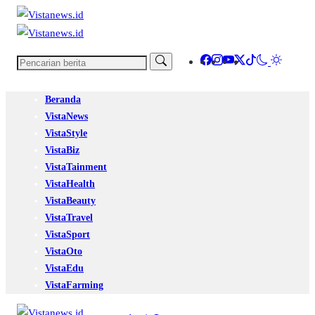
Beranda
VistaNews
VistaStyle
VistaBiz
VistaTainment
VistaHealth
VistaBeauty
VistaTravel
VistaSport
VistaOto
VistaEdu
VistaFarming