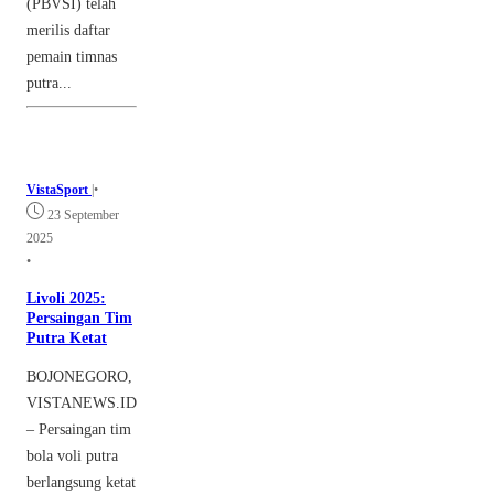
(PBVSI) telah
merilis daftar
pemain timnas
putra...
VistaSport
|
•
23 September
2025
•
Livoli 2025:
Persaingan Tim
Putra Ketat
BOJONEGORO,
VISTANEWS.ID
– Persaingan tim
bola voli putra
berlangsung ketat