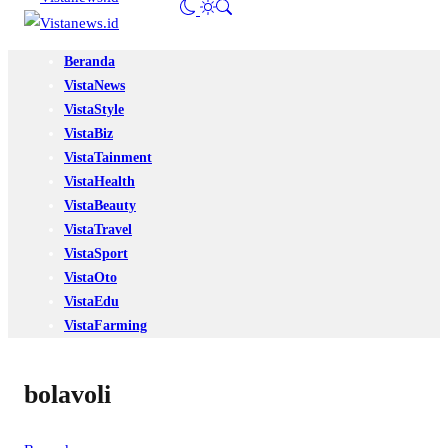
Beranda
VistaNews
VistaStyle
VistaBiz
VistaTainment
VistaHealth
VistaBeauty
VistaTravel
VistaSport
VistaOto
VistaEdu
VistaFarming
bolavoli