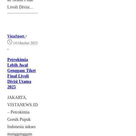
Livoli Divisi...
VistaSport
|
•
14 Oktober 2025
•
Petrokimia
Lebih Awal
Genggam Tiket
Final Livoli
Divisi Utama
2025
JAKARTA,
VISTANEWS.ID
– Petrokimia
Gresik Pupuk
Indonesia sukses
menggenggam