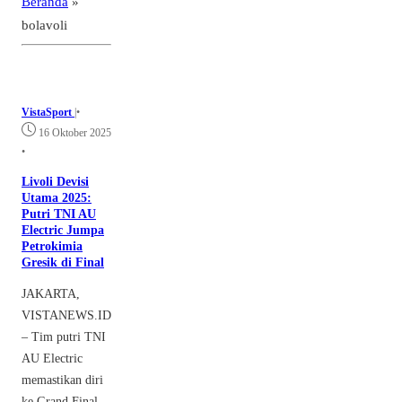
Beranda
»
bolavoli
VistaSport
|
•
16 Oktober 2025
•
Livoli Devisi
Utama 2025:
Putri TNI AU
Electric Jumpa
Petrokimia
Gresik di Final
JAKARTA,
VISTANEWS.ID
– Tim putri TNI
AU Electric
memastikan diri
ke Grand Final