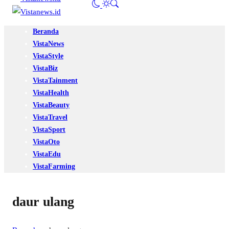
Beranda
VistaNews
VistaStyle
VistaBiz
VistaTainment
VistaHealth
VistaBeauty
VistaTravel
VistaSport
VistaOto
VistaEdu
VistaFarming
daur ulang