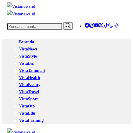
Beranda
VistaNews
VistaStyle
VistaBiz
VistaTainment
VistaHealth
VistaBeauty
VistaTravel
VistaSport
VistaOto
VistaEdu
VistaFarming