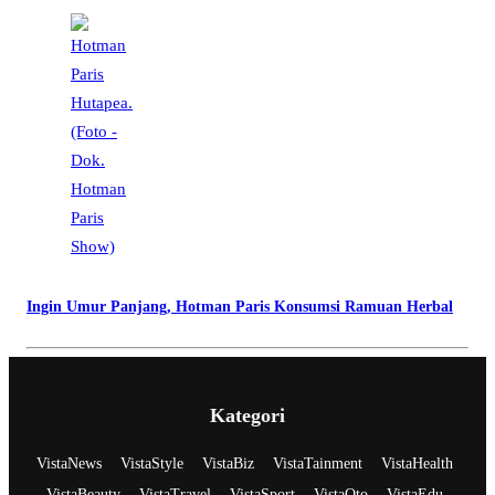
Ingin Umur Panjang, Hotman Paris Konsumsi Ramuan Herbal
Kategori
VistaNews
VistaStyle
VistaBiz
VistaTainment
VistaHealth
VistaBeauty
VistaTravel
VistaSport
VistaOto
VistaEdu