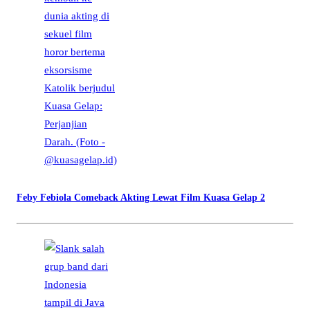
Feby Febiola Comeback Akting Lewat Film Kuasa Gelap 2