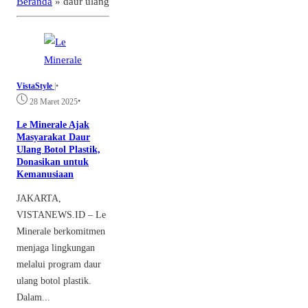
Beranda
»
daur ulang
VistaStyle
|
•
•
28 Maret 2025
Le Minerale Ajak
Masyarakat Daur
Ulang Botol Plastik,
Donasikan untuk
Kemanusiaan
JAKARTA,
VISTANEWS.ID – Le
Minerale berkomitmen
menjaga lingkungan
melalui program daur
ulang botol plastik.
Dalam...