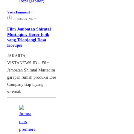
VistaTainment
|
•
•
2 Oktober 2025
Film Jembatan Shiratal
Mustaqim: Horor Epik
yang Telanjangi Dosa
Korupsi
JAKARTA,
VISTANEWS.ID – Film
Jembatan Shiratal Mustaqim
garapan rumah produksi Dee
Company siap tayang
serentak...