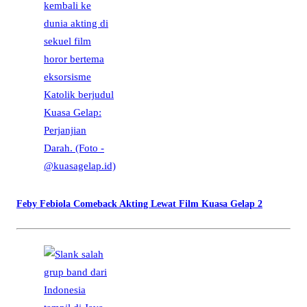
Feby Febiola Comeback Akting Lewat Film Kuasa Gelap 2