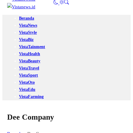
Beranda
VistaNews
VistaStyle
VistaBiz
VistaTainment
VistaHealth
VistaBeauty
VistaTravel
VistaSport
VistaOto
VistaEdu
VistaFarming
Dee Company