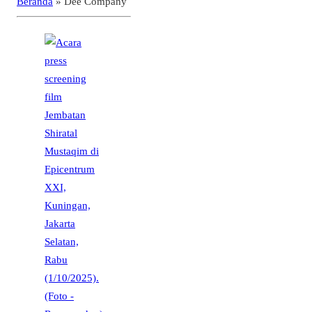
Beranda
»
Dee Company