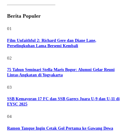
Berita Populer
01
Film Unfaithful 2: Richard Gere dan Diane Lane,
Perselingkuhan Lama Bersemi Kembali
02
75 Tahun Seminari Stella Maris Bogor: Alumni Gelar Reuni
Lintas Angkatan di Yogyakarta
03
SSB Kemayoran 17 FC dan SSB Garecs Juara U-9 dan U-11 di
EYSC 2025
04
Ramon Tanque Ingin Cetak Gol Pertama ke Gawang Dewa