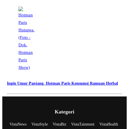
Ingin Umur Panjang, Hotman Paris Konsumsi Ramuan Herbal
Kategori
VistaNews
VistaStyle
VistaBiz
VistaTainment
VistaHealth