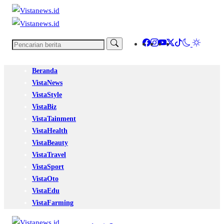
Beranda
VistaNews
VistaStyle
VistaBiz
VistaTainment
VistaHealth
VistaBeauty
VistaTravel
VistaSport
VistaOto
VistaEdu
VistaFarming