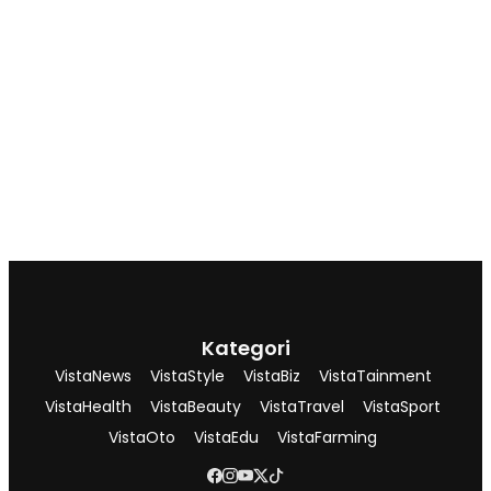
Kategori
VistaNews
VistaStyle
VistaBiz
VistaTainment
VistaHealth
VistaBeauty
VistaTravel
VistaSport
VistaOto
VistaEdu
VistaFarming