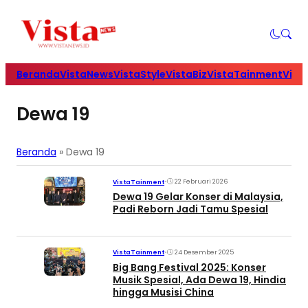
Beranda
VistaNews
VistaStyle
VistaBiz
VistaTainment
Vist
Dewa 19
Beranda
»
Dewa 19
•
22 Februari 2026
VistaTainment
Dewa 19 Gelar Konser di Malaysia,
Padi Reborn Jadi Tamu Spesial
•
24 Desember 2025
VistaTainment
Big Bang Festival 2025: Konser
Musik Spesial, Ada Dewa 19, Hindia
hingga Musisi China