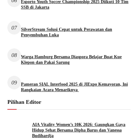
06
Esporto Youth Soccer Championship 2025 Diikuti 10 Tim
SSB di Jakarta
07
SilverStream Solusi Cepat untuk Perawatan dan
Penyembuhan Luka
08
Warga Hamburg Bersama Diaspora Belajar Buat Kue
Klepon dan Pakai Sarung
09
Pameran SIAL Interfood 2025 di JIExpo Kemayoran, Ini
Rangkaian Acara Menariknya
Pilihan Editor
AIA Vitality Women’s 10K 2026: Gaungkan Gaya
Hidup Sehat Bersama Dipha Barus dan Vanessa
Budihardja