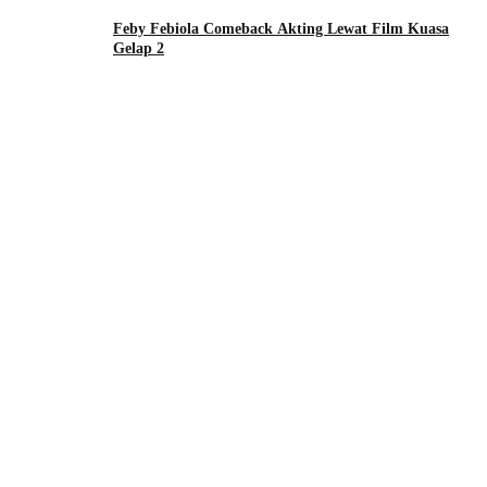
Feby Febiola Comeback Akting Lewat Film Kuasa
Gelap 2