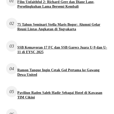
01
Film Unfaithful 2: Richard Gere dan Diane Lane,
Perselingkuhan Lama Bersemi Kembali
02
75 Tahun Seminari Stella Maris Bogor: Alumni Gelar
Reuni Lintas Angkatan di Yogyakarta
03
SSB Kemayoran 17 FC dan SSB Garecs Juara U-9 dan U-
11 di EYSC 2025
04
Ramon Tanque Ingin Cetak Gol Pertama ke Gawang
Dewa United
05
Paviliun Raden Saleh Hadir Sebagai Hotel di Kawasan
TIM Cikini