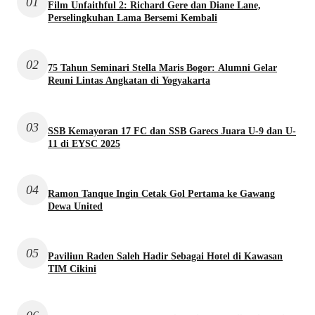
01
Film Unfaithful 2: Richard Gere dan Diane Lane,
Perselingkuhan Lama Bersemi Kembali
02
75 Tahun Seminari Stella Maris Bogor: Alumni Gelar
Reuni Lintas Angkatan di Yogyakarta
03
SSB Kemayoran 17 FC dan SSB Garecs Juara U-9 dan U-
11 di EYSC 2025
04
Ramon Tanque Ingin Cetak Gol Pertama ke Gawang
Dewa United
05
Paviliun Raden Saleh Hadir Sebagai Hotel di Kawasan
TIM Cikini