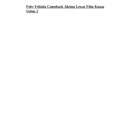
Feby Febiola Comeback Akting Lewat Film Kuasa
Gelap 2