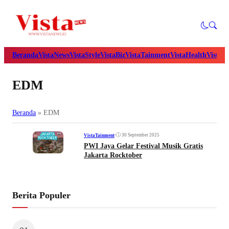
Beranda
VistaNews
VistaStyle
VistaBiz
VistaTainment
VistaHealth
VistaB
EDM
Beranda
»
EDM
•
30 September 2025
VistaTainment
PWI Jaya Gelar Festival Musik Gratis
Jakarta Rocktober
Berita Populer