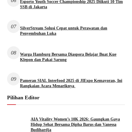
06
Esporto Youth Soccer Championship 2025 Diikuti 10 Tim
SSB di Jakarta
07
SilverStream Solusi Cepat untuk Perawatan dan
Penyembuhan Luka
08
Warga Hamburg Bersama Diaspora Belajar Buat Kue
Klepon dan Pakai Sarung
09
Pameran SIAL Interfood 2025 di JIExpo Kemayoran, Ini
Rangkaian Acara Menariknya
Pilihan Editor
AIA Vitality Women’s 10K 2026: Gaungkan Gaya
Hidup Sehat Bersama Dipha Barus dan Vanessa
Budihardja