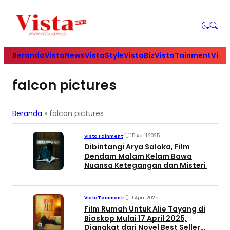
Beranda
VistaNews
VistaStyle
VistaBiz
VistaTainment
Vist
falcon pictures
Beranda
»
falcon pictures
•
15 April 2025
VistaTainment
Dibintangi Arya Saloka, Film
Dendam Malam Kelam Bawa
Nuansa Ketegangan dan Misteri
•
11 April 2025
VistaTainment
Film Rumah Untuk Alie Tayang di
Bioskop Mulai 17 April 2025,
Diangkat dari Novel Best Seller