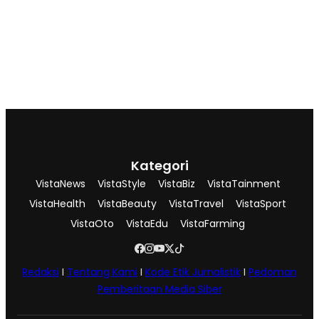
Kategori
VistaNews
VistaStyle
VistaBiz
VistaTainment
VistaHealth
VistaBeauty
VistaTravel
VistaSport
VistaOto
VistaEdu
VistaFarming
Redaksi
I
Tentang Kami
I
Kode Etik Jurnalistik
I
Pedoman
Pemberitaan Media Siber