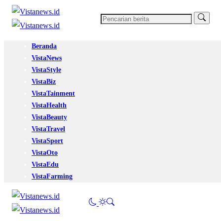
Beranda
VistaNews
VistaStyle
VistaBiz
VistaTainment
VistaHealth
VistaBeauty
VistaTravel
VistaSport
VistaOto
VistaEdu
VistaFarming