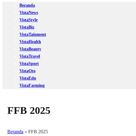
Beranda
VistaNews
VistaStyle
VistaBiz
VistaTainment
VistaHealth
VistaBeauty
VistaTravel
VistaSport
VistaOto
VistaEdu
VistaFarming
FFB 2025
Beranda
»
FFB 2025