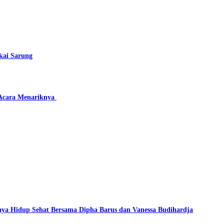
kai Sarung
 Acara Menariknya
ya Hidup Sehat Bersama Dipha Barus dan Vanessa Budihardja