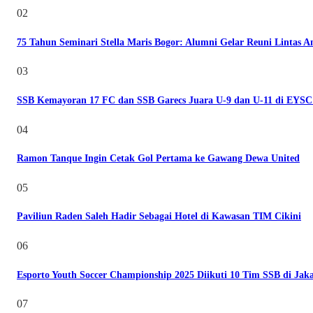
02
75 Tahun Seminari Stella Maris Bogor: Alumni Gelar Reuni Lintas A
03
SSB Kemayoran 17 FC dan SSB Garecs Juara U-9 dan U-11 di EYSC
04
Ramon Tanque Ingin Cetak Gol Pertama ke Gawang Dewa United
05
Paviliun Raden Saleh Hadir Sebagai Hotel di Kawasan TIM Cikini
06
Esporto Youth Soccer Championship 2025 Diikuti 10 Tim SSB di Jak
07