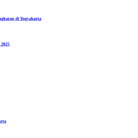
ngkatan di Yogyakarta
 2025
arta