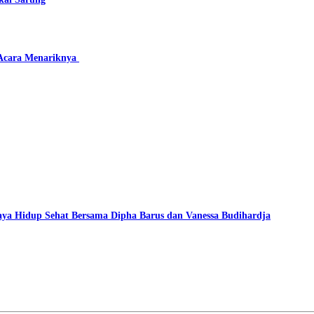
 Acara Menariknya
ya Hidup Sehat Bersama Dipha Barus dan Vanessa Budihardja