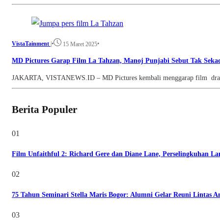
VistaTainment
|
•
•
15 Maret 2025
MD Pictures Garap Film La Tahzan, Manoj Punjabi Sebut Tak Sekad
JAKARTA, VISTANEWS.ID – MD Pictures kembali menggarap film drama p
Berita Populer
01
Film Unfaithful 2: Richard Gere dan Diane Lane, Perselingkuhan L
02
75 Tahun Seminari Stella Maris Bogor: Alumni Gelar Reuni Lintas A
03