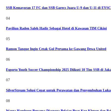
SSB Kemayoran 17 FC dan SSB Garecs Juara U-9 dan U-11 di EYSC
04
Paviliun Raden Saleh Hadir Sebagai Hotel di Kawasan TIM Cikini
05
Ramon Tanque Ingin Cetak Gol Pertama ke Gawang Dewa United
06
Esporto Youth Soccer Championship 2025 Diikuti 10 Tim SSB di Jak
07
SilverStream Solusi Cepat untuk Perawatan dan Penyembuhan Luka
08
Warga Hamburg Bersama Diaspora Belajar Buat Kue Klepon dan Pa