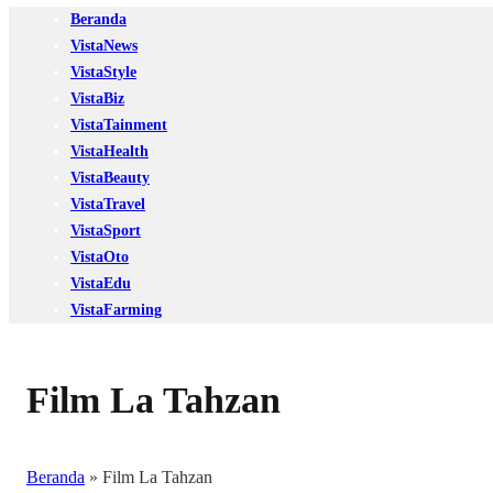
Beranda
VistaNews
VistaStyle
VistaBiz
VistaTainment
VistaHealth
VistaBeauty
VistaTravel
VistaSport
VistaOto
VistaEdu
VistaFarming
Film La Tahzan
Beranda
»
Film La Tahzan