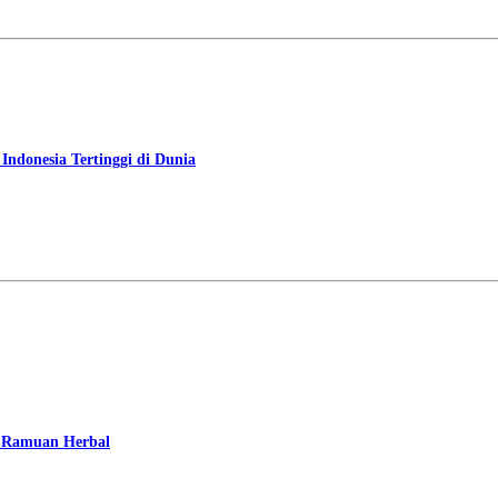
ndonesia Tertinggi di Dunia
i Ramuan Herbal