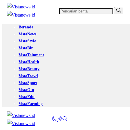
Beranda
VistaNews
VistaStyle
VistaBiz
VistaTainment
VistaHealth
VistaBeauty
VistaTravel
VistaSport
VistaOto
VistaEdu
VistaFarming