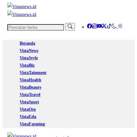
Beranda
VistaNews
VistaStyle
VistaBiz
VistaTainment
VistaHealth
VistaBeauty
VistaTravel
VistaSport
VistaOto
VistaEdu
VistaFarming