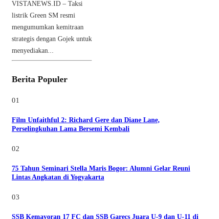
VISTANEWS.ID – Taksi
listrik Green SM resmi
mengumumkan kemitraan
strategis dengan Gojek untuk
menyediakan...
Berita Populer
01
Film Unfaithful 2: Richard Gere dan Diane Lane,
Perselingkuhan Lama Bersemi Kembali
02
75 Tahun Seminari Stella Maris Bogor: Alumni Gelar Reuni
Lintas Angkatan di Yogyakarta
03
SSB Kemayoran 17 FC dan SSB Garecs Juara U-9 dan U-11 di