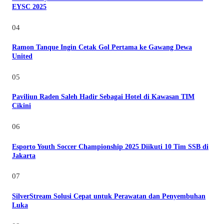
EYSC 2025
04
Ramon Tanque Ingin Cetak Gol Pertama ke Gawang Dewa
United
05
Paviliun Raden Saleh Hadir Sebagai Hotel di Kawasan TIM
Cikini
06
Esporto Youth Soccer Championship 2025 Diikuti 10 Tim SSB di
Jakarta
07
SilverStream Solusi Cepat untuk Perawatan dan Penyembuhan
Luka