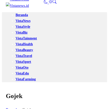
Beranda
VistaNews
VistaStyle
VistaBiz
VistaTainment
VistaHealth
VistaBeauty
VistaTravel
VistaSport
VistaOto
VistaEdu
VistaFarming
Gojek