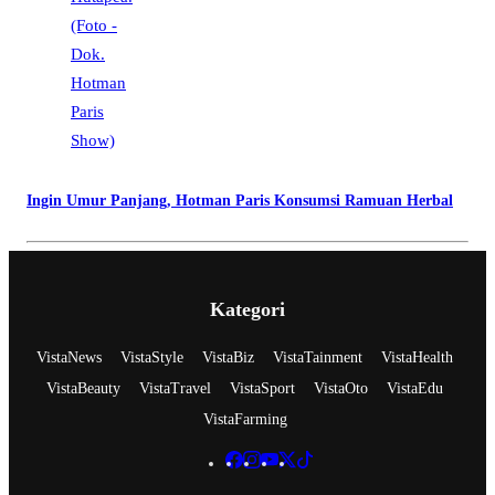
Ingin Umur Panjang, Hotman Paris Konsumsi Ramuan Herbal
Kategori
VistaNews
VistaStyle
VistaBiz
VistaTainment
VistaHealth
VistaBeauty
VistaTravel
VistaSport
VistaOto
VistaEdu
VistaFarming