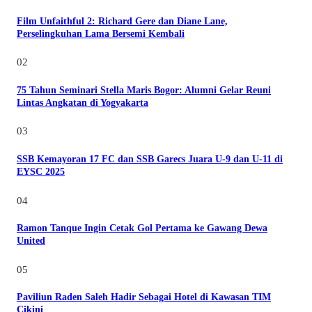
Film Unfaithful 2: Richard Gere dan Diane Lane,
Perselingkuhan Lama Bersemi Kembali
02
75 Tahun Seminari Stella Maris Bogor: Alumni Gelar Reuni
Lintas Angkatan di Yogyakarta
03
SSB Kemayoran 17 FC dan SSB Garecs Juara U-9 dan U-11 di
EYSC 2025
04
Ramon Tanque Ingin Cetak Gol Pertama ke Gawang Dewa
United
05
Paviliun Raden Saleh Hadir Sebagai Hotel di Kawasan TIM
Cikini