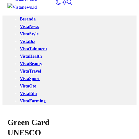
Beranda
VistaNews
VistaStyle
VistaBiz
VistaTainment
VistaHealth
VistaBeauty
VistaTravel
VistaSport
VistaOto
VistaEdu
VistaFarming
Green Card
UNESCO