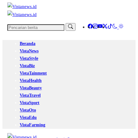
Beranda
VistaNews
VistaStyle
VistaBiz
VistaTainment
VistaHealth
VistaBeauty
VistaTravel
VistaSport
VistaOto
VistaEdu
VistaFarming