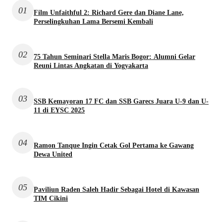
01
Film Unfaithful 2: Richard Gere dan Diane Lane,
Perselingkuhan Lama Bersemi Kembali
02
75 Tahun Seminari Stella Maris Bogor: Alumni Gelar
Reuni Lintas Angkatan di Yogyakarta
03
SSB Kemayoran 17 FC dan SSB Garecs Juara U-9 dan U-
11 di EYSC 2025
04
Ramon Tanque Ingin Cetak Gol Pertama ke Gawang
Dewa United
05
Paviliun Raden Saleh Hadir Sebagai Hotel di Kawasan
TIM Cikini