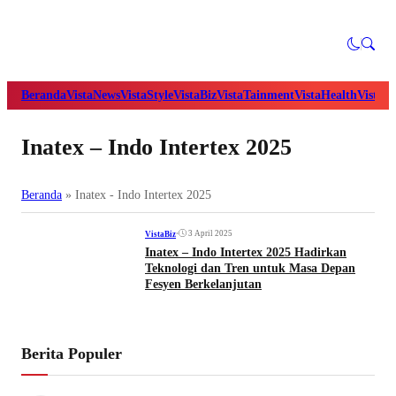
Beranda
VistaNews
VistaStyle
VistaBiz
VistaTainment
VistaHealth
VistaB
Inatex – Indo Intertex 2025
Beranda
»
Inatex - Indo Intertex 2025
•
3 April 2025
VistaBiz
Inatex – Indo Intertex 2025 Hadirkan
Teknologi dan Tren untuk Masa Depan
Fesyen Berkelanjutan
Berita Populer