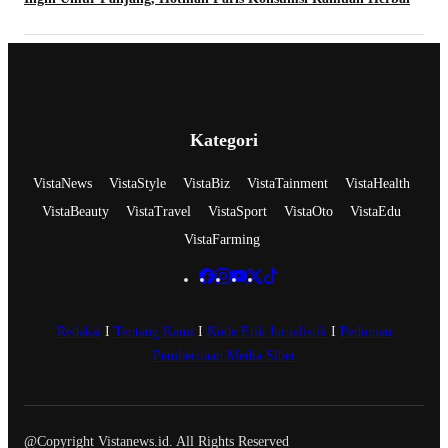
Kategori
VistaNews
VistaStyle
VistaBiz
VistaTainment
VistaHealth
VistaBeauty
VistaTravel
VistaSport
VistaOto
VistaEdu
VistaFarming
Redaksi
I
Tentang Kami
I
Kode Etik Jurnalistik
I
Pedoman
Pemberitaan Media Siber
@Copyright Vistanews.id. All Rights Reserved