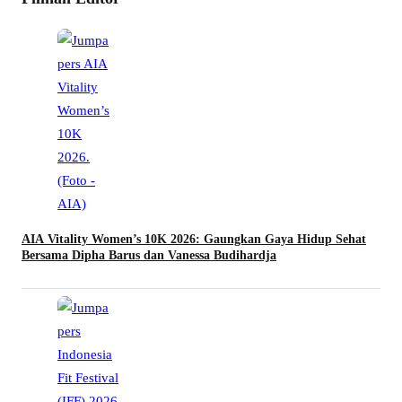
AIA Vitality Women’s 10K 2026: Gaungkan Gaya Hidup Sehat
Bersama Dipha Barus dan Vanessa Budihardja