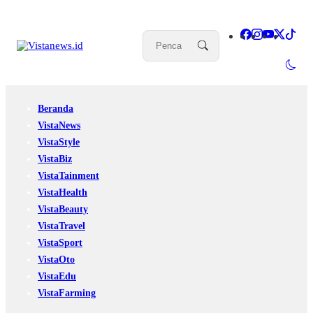
Beranda
VistaNews
VistaStyle
VistaBiz
VistaTainment
VistaHealth
VistaBeauty
VistaTravel
VistaSport
VistaOto
VistaEdu
VistaFarming