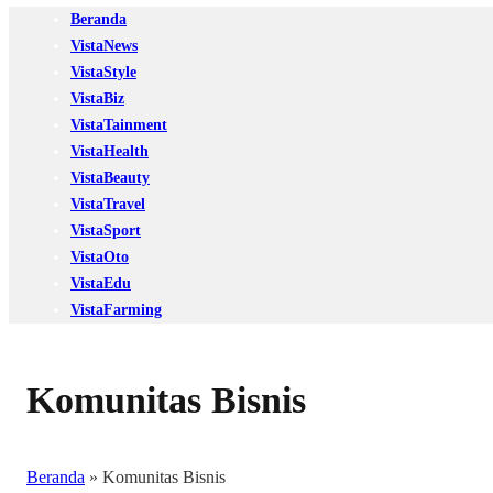
Beranda
VistaNews
VistaStyle
VistaBiz
VistaTainment
VistaHealth
VistaBeauty
VistaTravel
VistaSport
VistaOto
VistaEdu
VistaFarming
Komunitas Bisnis
Beranda
»
Komunitas Bisnis