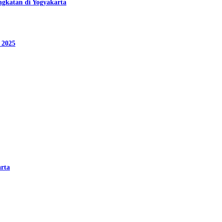
ngkatan di Yogyakarta
 2025
arta