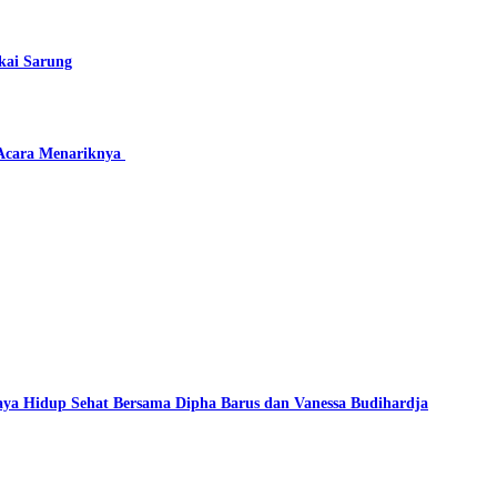
kai Sarung
 Acara Menariknya
ya Hidup Sehat Bersama Dipha Barus dan Vanessa Budihardja