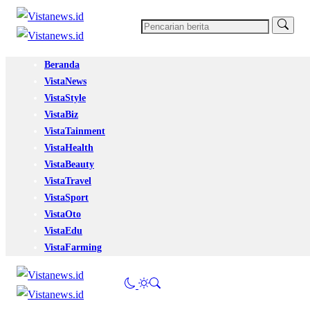
Beranda
VistaNews
VistaStyle
VistaBiz
VistaTainment
VistaHealth
VistaBeauty
VistaTravel
VistaSport
VistaOto
VistaEdu
VistaFarming