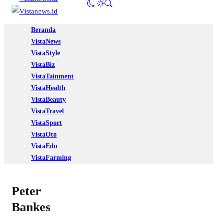
Beranda
VistaNews
VistaStyle
VistaBiz
VistaTainment
VistaHealth
VistaBeauty
VistaTravel
VistaSport
VistaOto
VistaEdu
VistaFarming
Peter
Bankes