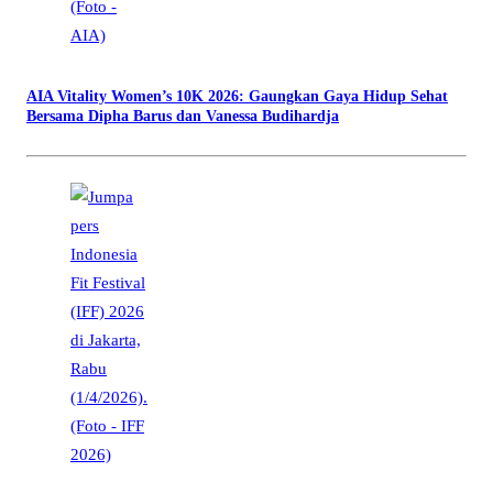
AIA Vitality Women’s 10K 2026: Gaungkan Gaya Hidup Sehat
Bersama Dipha Barus dan Vanessa Budihardja