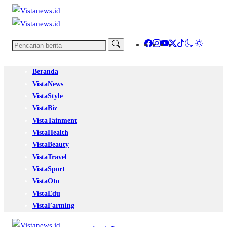
Beranda
VistaNews
VistaStyle
VistaBiz
VistaTainment
VistaHealth
VistaBeauty
VistaTravel
VistaSport
VistaOto
VistaEdu
VistaFarming