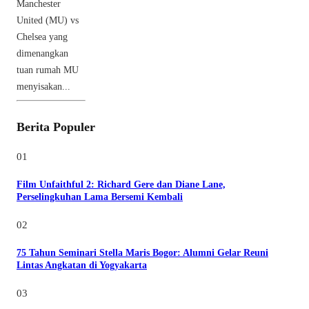
Manchester
United (MU) vs
Chelsea yang
dimenangkan
tuan rumah MU
menyisakan...
Berita Populer
01
Film Unfaithful 2: Richard Gere dan Diane Lane,
Perselingkuhan Lama Bersemi Kembali
02
75 Tahun Seminari Stella Maris Bogor: Alumni Gelar Reuni
Lintas Angkatan di Yogyakarta
03