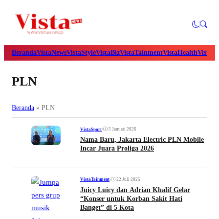
Beranda
VistaNews
VistaStyle
VistaBiz
VistaTainment
VistaHealth
VistaB
PLN
Beranda
»
PLN
•
5 Januari 2026
VistaSport
Nama Baru, Jakarta Electric PLN Mobile
Incar Juara Proliga 2026
•
22 Juli 2025
VistaTainment
Juicy Luicy dan Adrian Khalif Gelar
“Konser untuk Korban Sakit Hati
Banget” di 5 Kota