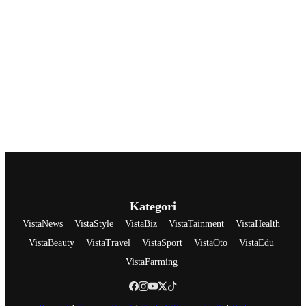
Kategori
VistaNews
VistaStyle
VistaBiz
VistaTainment
VistaHealth
VistaBeauty
VistaTravel
VistaSport
VistaOto
VistaEdu
VistaFarming