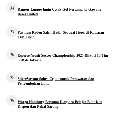
04
Ramon Tanque Ingin Cetak Gol Pertama ke Gawang
Dewa United
05
Paviliun Raden Saleh Hadir Sebagai Hotel di Kawasan
TIM Cikini
06
Esporto Youth Soccer Championship 2025 Diikuti 10 Tim
SSB di Jakarta
07
SilverStream Solusi Cepat untuk Perawatan dan
Penyembuhan Luka
08
Warga Hamburg Bersama Diaspora Belajar Buat Kue
Klepon dan Pakai Sarung