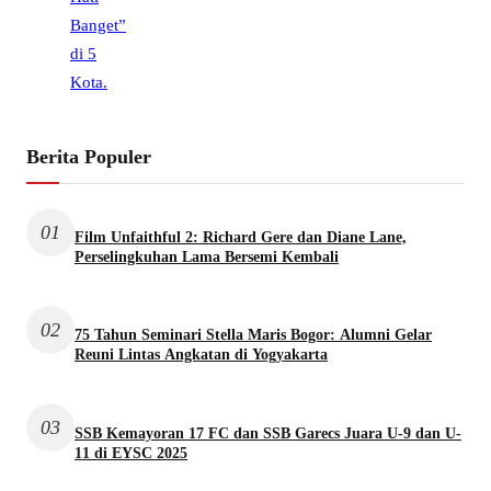
Berita Populer
01
Film Unfaithful 2: Richard Gere dan Diane Lane,
Perselingkuhan Lama Bersemi Kembali
02
75 Tahun Seminari Stella Maris Bogor: Alumni Gelar
Reuni Lintas Angkatan di Yogyakarta
03
SSB Kemayoran 17 FC dan SSB Garecs Juara U-9 dan U-
11 di EYSC 2025