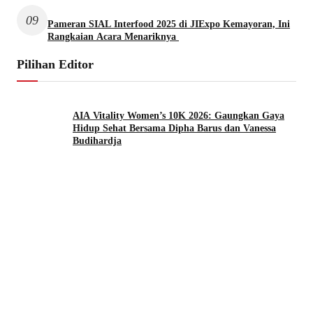
09
Pameran SIAL Interfood 2025 di JIExpo Kemayoran, Ini
Rangkaian Acara Menariknya
Pilihan Editor
AIA Vitality Women’s 10K 2026: Gaungkan Gaya
Hidup Sehat Bersama Dipha Barus dan Vanessa
Budihardja