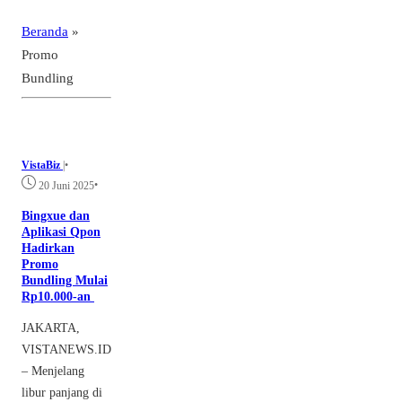
Beranda
»
Promo
Bundling
VistaBiz
|
•
•
20 Juni 2025
Bingxue dan
Aplikasi Qpon
Hadirkan
Promo
Bundling Mulai
Rp10.000-an
JAKARTA,
VISTANEWS.ID
– Menjelang
libur panjang di