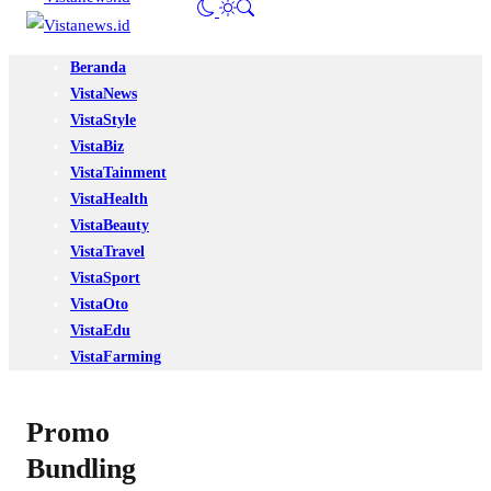
Beranda
VistaNews
VistaStyle
VistaBiz
VistaTainment
VistaHealth
VistaBeauty
VistaTravel
VistaSport
VistaOto
VistaEdu
VistaFarming
Promo
Bundling