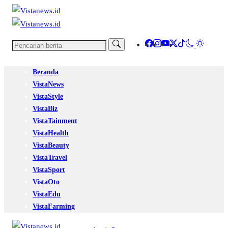
Beranda
VistaNews
VistaStyle
VistaBiz
VistaTainment
VistaHealth
VistaBeauty
VistaTravel
VistaSport
VistaOto
VistaEdu
VistaFarming