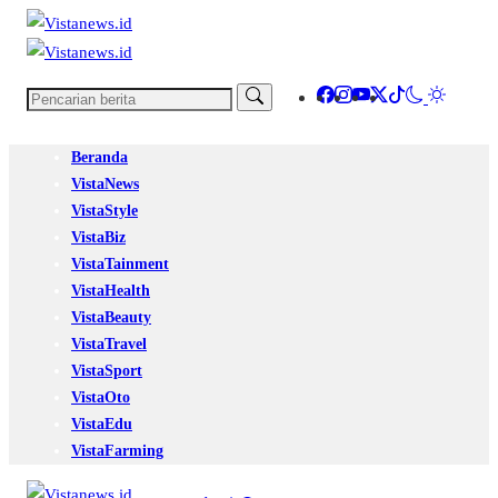
Beranda
VistaNews
VistaStyle
VistaBiz
VistaTainment
VistaHealth
VistaBeauty
VistaTravel
VistaSport
VistaOto
VistaEdu
VistaFarming