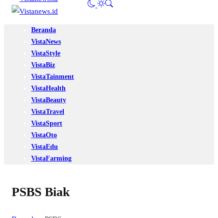
Beranda
VistaNews
VistaStyle
VistaBiz
VistaTainment
VistaHealth
VistaBeauty
VistaTravel
VistaSport
VistaOto
VistaEdu
VistaFarming
PSBS Biak