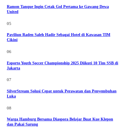
Ramon Tanque Ingin Cetak Gol Pertama ke Gawang Dewa
United
05
Paviliun Raden Saleh Hadir Sebagai Hotel di Kawasan TIM
Cikini
06
Esporto Youth Soccer Championship 2025 Diikuti 10 Tim SSB di
Jakarta
07
SilverStream Solusi Cepat untuk Perawatan dan Penyembuhan
Luka
08
Warga Hamburg Bersama Diaspora Belajar Buat Kue Klepon
dan Pakai Sarung