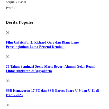
berjuluk Badai
Pasifik...
Berita Populer
01
Film Unfaithful 2: Richard Gere dan Diane Lane,
Perselingkuhan Lama Bersemi Kembali
02
75 Tahun Seminari Stella Maris Bogor: Alumni Gelar Reuni
Lintas Angkatan di Yogyakarta
03
SSB Kemayoran 17 FC dan SSB Garecs Juara U-9 dan U-11 di
EYSC 2025
04