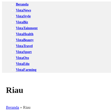
Beranda
VistaNews
VistaStyle
VistaBiz
VistaTainment
VistaHealth
VistaBeauty
VistaTravel
VistaSport
VistaOto
VistaEdu
VistaFarming
Riau
Beranda
»
Riau