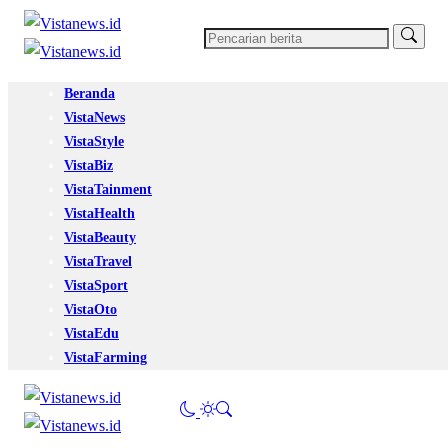
Beranda
VistaNews
VistaStyle
VistaBiz
VistaTainment
VistaHealth
VistaBeauty
VistaTravel
VistaSport
VistaOto
VistaEdu
VistaFarming