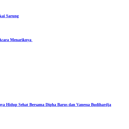
kai Sarung
 Acara Menariknya
ya Hidup Sehat Bersama Dipha Barus dan Vanessa Budihardja