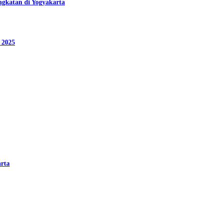
ngkatan di Yogyakarta
 2025
arta