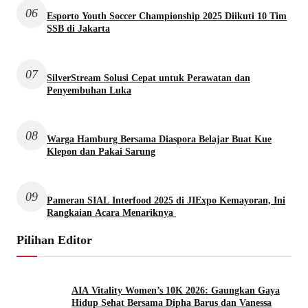
06
Esporto Youth Soccer Championship 2025 Diikuti 10 Tim
SSB di Jakarta
07
SilverStream Solusi Cepat untuk Perawatan dan
Penyembuhan Luka
08
Warga Hamburg Bersama Diaspora Belajar Buat Kue
Klepon dan Pakai Sarung
09
Pameran SIAL Interfood 2025 di JIExpo Kemayoran, Ini
Rangkaian Acara Menariknya
Pilihan Editor
AIA Vitality Women’s 10K 2026: Gaungkan Gaya
Hidup Sehat Bersama Dipha Barus dan Vanessa