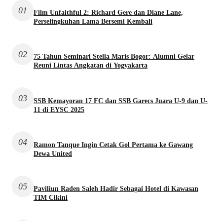
01
Film Unfaithful 2: Richard Gere dan Diane Lane,
Perselingkuhan Lama Bersemi Kembali
02
75 Tahun Seminari Stella Maris Bogor: Alumni Gelar
Reuni Lintas Angkatan di Yogyakarta
03
SSB Kemayoran 17 FC dan SSB Garecs Juara U-9 dan U-
11 di EYSC 2025
04
Ramon Tanque Ingin Cetak Gol Pertama ke Gawang
Dewa United
05
Paviliun Raden Saleh Hadir Sebagai Hotel di Kawasan
TIM Cikini