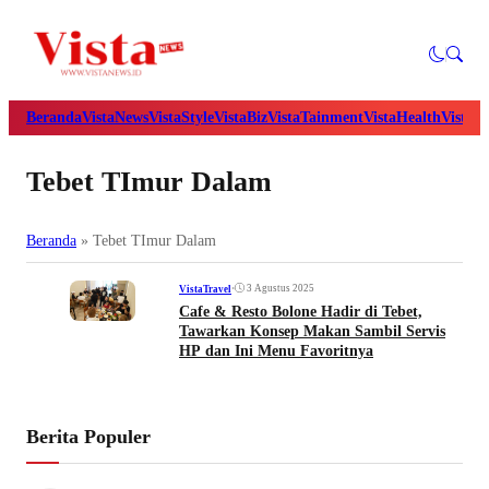
Beranda
VistaNews
VistaStyle
VistaBiz
VistaTainment
VistaHealth
VistaB
Tebet TImur Dalam
Beranda
»
Tebet TImur Dalam
•
3 Agustus 2025
VistaTravel
Cafe & Resto Bolone Hadir di Tebet,
Tawarkan Konsep Makan Sambil Servis
HP dan Ini Menu Favoritnya
Berita Populer