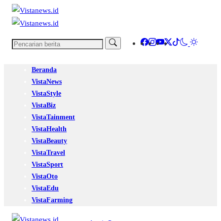
Beranda
VistaNews
VistaStyle
VistaBiz
VistaTainment
VistaHealth
VistaBeauty
VistaTravel
VistaSport
VistaOto
VistaEdu
VistaFarming