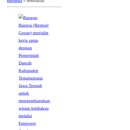
Beranda
»
tembakau