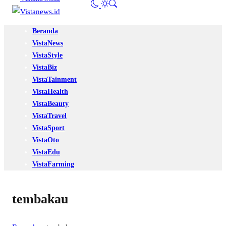
Beranda
VistaNews
VistaStyle
VistaBiz
VistaTainment
VistaHealth
VistaBeauty
VistaTravel
VistaSport
VistaOto
VistaEdu
VistaFarming
tembakau