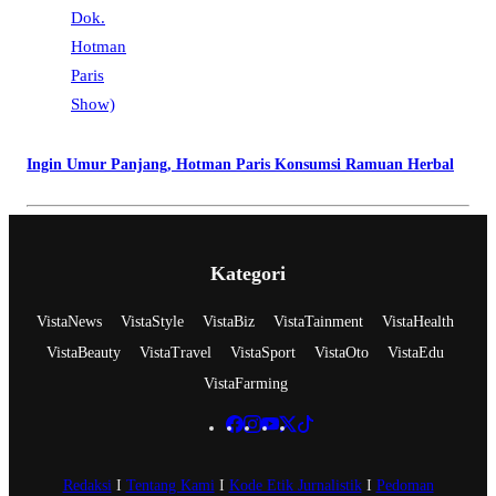
Ingin Umur Panjang, Hotman Paris Konsumsi Ramuan Herbal
Kategori
VistaNews
VistaStyle
VistaBiz
VistaTainment
VistaHealth
VistaBeauty
VistaTravel
VistaSport
VistaOto
VistaEdu
VistaFarming
Redaksi
I
Tentang Kami
I
Kode Etik Jurnalistik
I
Pedoman