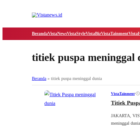
Beranda
VistaNews
VistaStyle
VistaBiz
VistaTainment
Vista
titiek puspa meninggal 
Beranda
»
titiek puspa meninggal dunia
•
VistaTainment
Titiek Pusp
JAKARTA, VISTA
meninggal dunia