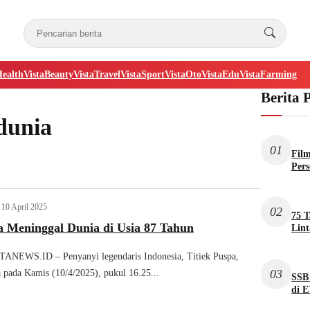
Health
VistaBeauty
VistaTravel
VistaSport
VistaOto
VistaEdu
VistaFarming
Berita 
dunia
01
Film
Per
10 April 2025
02
75 T
a Meninggal Dunia di Usia 87 Tahun
Lint
NEWS.ID – Penyanyi legendaris Indonesia, Titiek Puspa,
03
 pada Kamis (10/4/2025), pukul 16.25...
SSB
di 