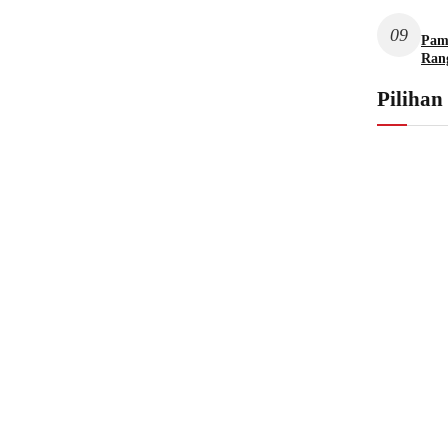
09
Pame
Ran
Pilihan