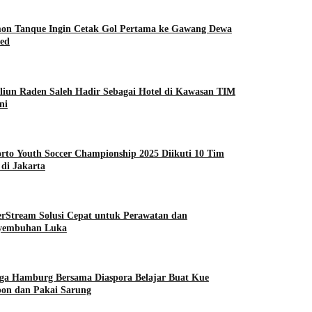
on Tanque Ingin Cetak Gol Pertama ke Gawang Dewa
ted
liun Raden Saleh Hadir Sebagai Hotel di Kawasan TIM
ni
rto Youth Soccer Championship 2025 Diikuti 10 Tim
di Jakarta
erStream Solusi Cepat untuk Perawatan dan
yembuhan Luka
ga Hamburg Bersama Diaspora Belajar Buat Kue
pon dan Pakai Sarung