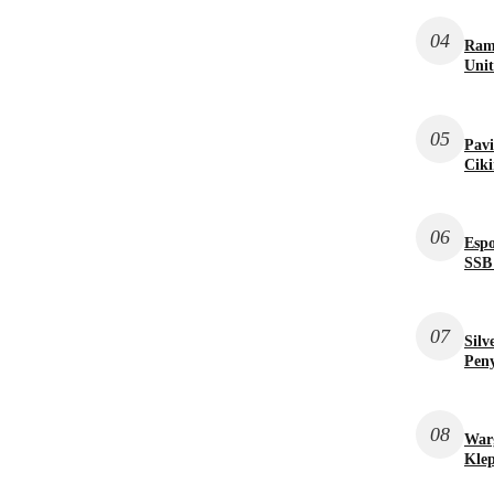
04
Ram
Uni
05
Pavi
Ciki
06
Espo
SSB 
07
Silv
Pen
08
War
Kle