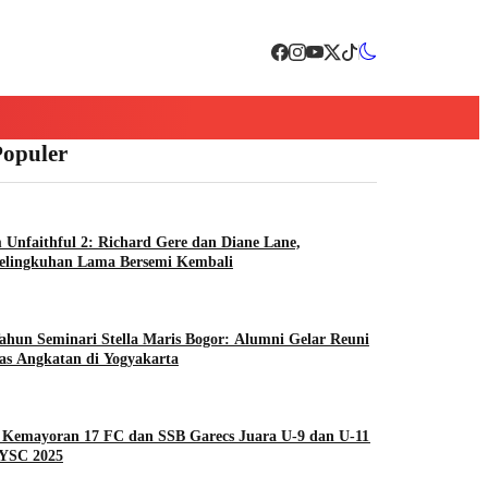
Populer
 Unfaithful 2: Richard Gere dan Diane Lane,
selingkuhan Lama Bersemi Kembali
ahun Seminari Stella Maris Bogor: Alumni Gelar Reuni
as Angkatan di Yogyakarta
 Kemayoran 17 FC dan SSB Garecs Juara U-9 dan U-11
EYSC 2025