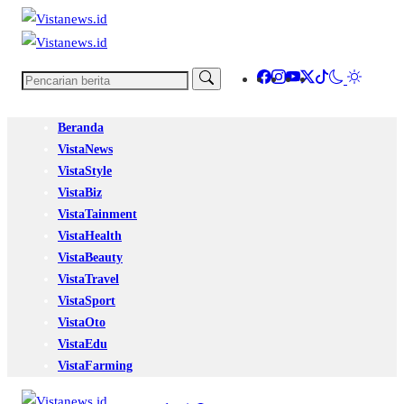
Beranda
VistaNews
VistaStyle
VistaBiz
VistaTainment
VistaHealth
VistaBeauty
VistaTravel
VistaSport
VistaOto
VistaEdu
VistaFarming