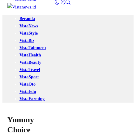
Beranda
VistaNews
VistaStyle
VistaBiz
VistaTainment
VistaHealth
VistaBeauty
VistaTravel
VistaSport
VistaOto
VistaEdu
VistaFarming
Yummy
Choice