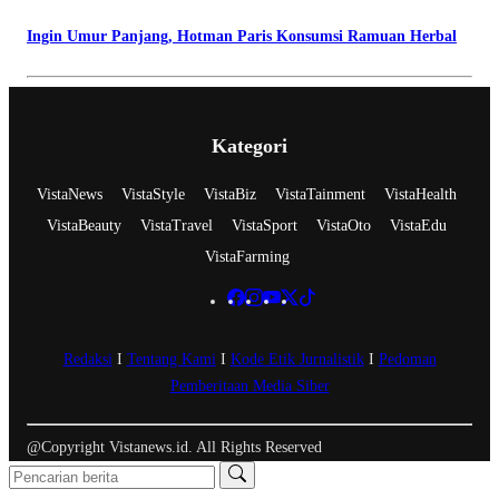
Ingin Umur Panjang, Hotman Paris Konsumsi Ramuan Herbal
Kategori
VistaNews
VistaStyle
VistaBiz
VistaTainment
VistaHealth
VistaBeauty
VistaTravel
VistaSport
VistaOto
VistaEdu
VistaFarming
Redaksi
I
Tentang Kami
I
Kode Etik Jurnalistik
I
Pedoman
Pemberitaan Media Siber
@Copyright Vistanews.id. All Rights Reserved