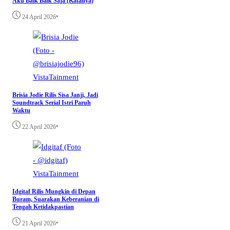
Aku Baik Baik Saja (Katanya)
•
24 April 2026
VistaTainment
Brisia Jodie Rilis Sisa Janji, Jadi
Soundtrack Serial Istri Paruh
Waktu
•
22 April 2026
VistaTainment
Idgitaf Rilis Mungkin di Depan
Buram, Suarakan Keberanian di
Tengah Ketidakpastian
•
21 April 2026