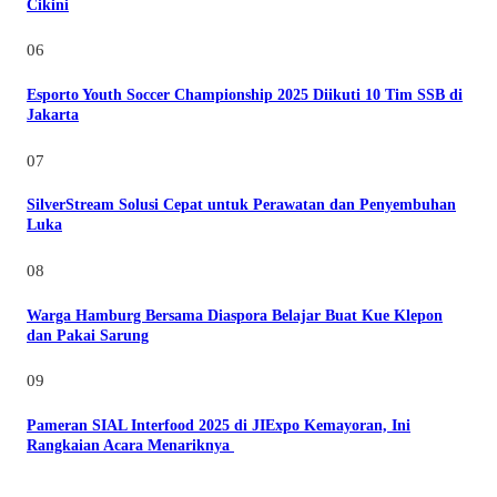
Cikini
06
Esporto Youth Soccer Championship 2025 Diikuti 10 Tim SSB di
Jakarta
07
SilverStream Solusi Cepat untuk Perawatan dan Penyembuhan
Luka
08
Warga Hamburg Bersama Diaspora Belajar Buat Kue Klepon
dan Pakai Sarung
09
Pameran SIAL Interfood 2025 di JIExpo Kemayoran, Ini
Rangkaian Acara Menariknya