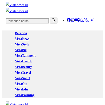
Beranda
VistaNews
VistaStyle
VistaBiz
VistaTainment
VistaHealth
VistaBeauty
VistaTravel
VistaSport
VistaOto
VistaEdu
VistaFarming