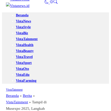
Beranda
VistaNews
VistaStyle
VistaBiz
VistaTainment
VistaHealth
VistaBeauty
VistaTravel
VistaSport
VistaOto
VistaEdu
VistaFarming
VistaTainment
Beranda
»
Berita
»
VistaTainment
»
Tampil di
Musexpo 2025, Langkah