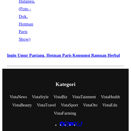
Ingin Umur Panjang, Hotman Paris Konsumsi Ramuan Herbal
Kategori
VistaNews
VistaStyle
VistaBiz
VistaTainment
VistaHealth
VistaBeauty
VistaTravel
VistaSport
VistaOto
VistaEdu
VistaFarming