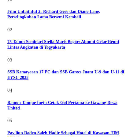
Film Unfaithful 2: Richard Gere dan Diane Lane,
Perselingkuhan Lama Bersemi Kembali
02
75 Tahun Seminari Stella Maris Bogor: Alumni Gelar Reuni
Lintas Angkatan di Yogyakarta
03
SSB Kemayoran 17 FC dan SSB Garecs Juara U-9 dan U-11 di
EYSC 2025
04
Ramon Tanque Ingin Cetak Gol Pertama ke Gawang Dewa
United
05
Paviliun Raden Saleh Hadir Sebagai Hotel di Kawasan TIM