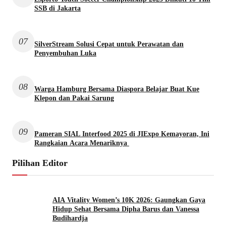
SSB di Jakarta
07
SilverStream Solusi Cepat untuk Perawatan dan
Penyembuhan Luka
08
Warga Hamburg Bersama Diaspora Belajar Buat Kue
Klepon dan Pakai Sarung
09
Pameran SIAL Interfood 2025 di JIExpo Kemayoran, Ini
Rangkaian Acara Menariknya
Pilihan Editor
AIA Vitality Women’s 10K 2026: Gaungkan Gaya
Hidup Sehat Bersama Dipha Barus dan Vanessa
Budihardja