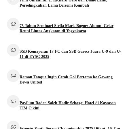
Film Unfaithful 2: Richard Gere dan Diane Lane,
Perselingkuhan Lama Bersemi Kembali
02
75 Tahun Seminari Stella Maris Bogor: Alumni Gelar
Reuni Lintas Angkatan di Yogyakarta
03
SSB Kemayoran 17 FC dan SSB Garecs Juara U-9 dan U-
11 di EYSC 2025
04
Ramon Tanque Ingin Cetak Gol Pertama ke Gawang
Dewa United
05
Paviliun Raden Saleh Hadir Sebagai Hotel di Kawasan
TIM Cikini
06
Esporto Youth Soccer Championship 2025 Diikuti 10 Tim