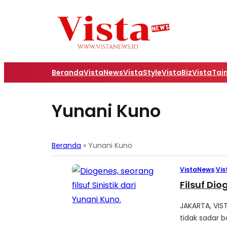
Beranda
VistaNews
VistaStyle
VistaBiz
VistaTai
Yunani Kuno
Beranda
»
Yunani Kuno
VistaNews
|
Vis
Filsuf Di
JAKARTA, VIS
tidak sadar 