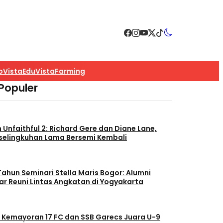
o
VistaEdu
VistaFarming
 Populer
m Unfaithful 2: Richard Gere dan Diane Lane,
selingkuhan Lama Bersemi Kembali
Tahun Seminari Stella Maris Bogor: Alumni
ar Reuni Lintas Angkatan di Yogyakarta
 Kemayoran 17 FC dan SSB Garecs Juara U-9