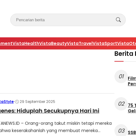
nment
VistaHealth
VistaBeauty
VistaTravel
VistaSport
VistaOt
Berita
01
Fil
Per
taStyle
•
29 September 2025
02
75 
ogenes: Hiduplah Secukupnya Hari Ini
Gel
TANEWS.ID – Orang-orang takut miskin tetapi mereka
03
bahwa keserakahanlah yang membuat mereka...
SSB