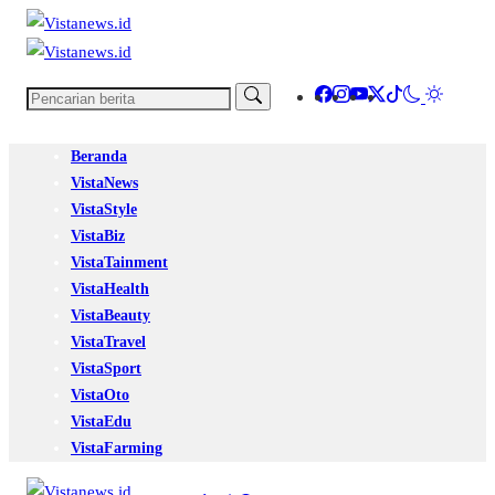
Beranda
VistaNews
VistaStyle
VistaBiz
VistaTainment
VistaHealth
VistaBeauty
VistaTravel
VistaSport
VistaOto
VistaEdu
VistaFarming