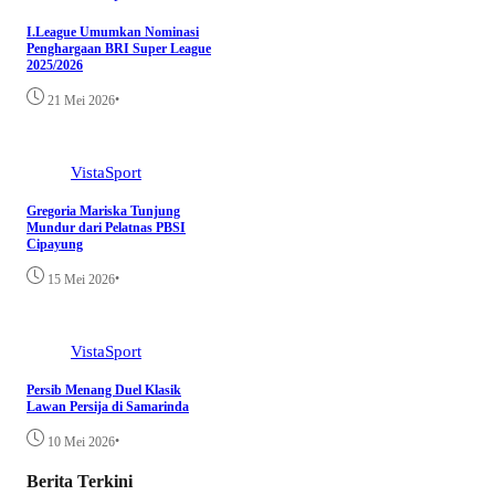
I.League Umumkan Nominasi
Penghargaan BRI Super League
2025/2026
•
21 Mei 2026
VistaSport
Gregoria Mariska Tunjung
Mundur dari Pelatnas PBSI
Cipayung
•
15 Mei 2026
VistaSport
Persib Menang Duel Klasik
Lawan Persija di Samarinda
•
10 Mei 2026
Berita Terkini