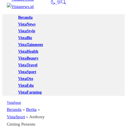
Beranda
VistaNews
VistaStyle
VistaBiz
VistaTainment
VistaHealth
VistaBeauty
VistaTravel
VistaSport
VistaOto
VistaEdu
VistaFarming
VistaSport
Beranda
»
Berita
»
VistaSport
»
Anthony
Ginting Penentu