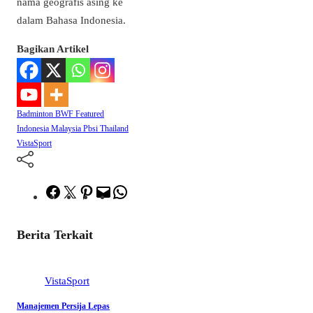
nama geografis asing ke
dalam Bahasa Indonesia.
Bagikan Artikel
Badminton
BWF
Featured
Indonesia
Malaysia
Pbsi
Thailand
VistaSport
Facebook
Twitter
Pinterest
Mail
WhatsApp
Berita Terkait
VistaSport
Manajemen Persija Lepas