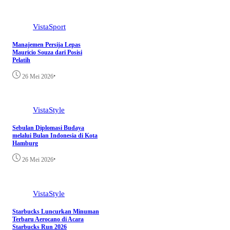
VistaSport
Manajemen Persija Lepas
Mauricio Souza dari Posisi
Pelatih
•
26 Mei 2026
VistaStyle
Sebulan Diplomasi Budaya
melalui Bulan Indonesia di Kota
Hamburg
•
26 Mei 2026
VistaStyle
Starbucks Luncurkan Minuman
Terbaru Aerocano di Acara
Starbucks Run 2026