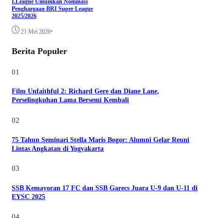
I.League Umumkan Nominasi
Penghargaan BRI Super League
2025/2026
•
21 Mei 2026
Berita Populer
01
Film Unfaithful 2: Richard Gere dan Diane Lane,
Perselingkuhan Lama Bersemi Kembali
02
75 Tahun Seminari Stella Maris Bogor: Alumni Gelar Reuni
Lintas Angkatan di Yogyakarta
03
SSB Kemayoran 17 FC dan SSB Garecs Juara U-9 dan U-11 di
EYSC 2025
04