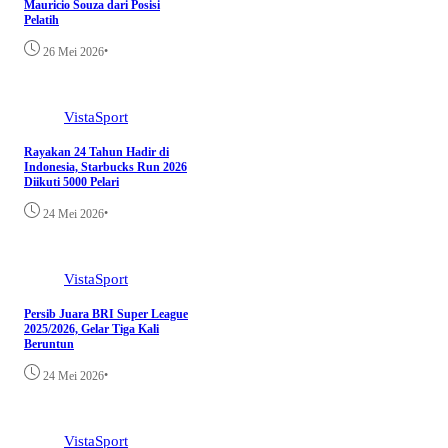
Mauricio Souza dari Posisi
Pelatih
•
26 Mei 2026
VistaSport
Rayakan 24 Tahun Hadir di
Indonesia, Starbucks Run 2026
Diikuti 5000 Pelari
•
24 Mei 2026
VistaSport
Persib Juara BRI Super League
2025/2026, Gelar Tiga Kali
Beruntun
•
24 Mei 2026
VistaSport