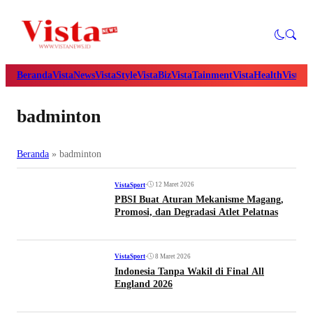
Beranda
VistaNews
VistaStyle
VistaBiz
VistaTainment
VistaHealth
VistaB
badminton
Beranda
»
badminton
•
12 Maret 2026
VistaSport
PBSI Buat Aturan Mekanisme Magang,
Promosi, dan Degradasi Atlet Pelatnas
•
8 Maret 2026
VistaSport
Indonesia Tanpa Wakil di Final All
England 2026