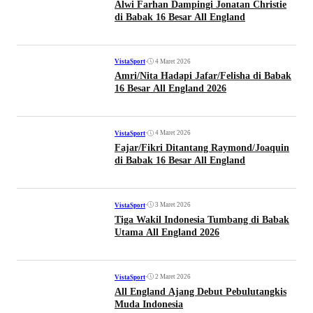
Alwi Farhan Dampingi Jonatan Christie
di Babak 16 Besar All England
•
4 Maret 2026
VistaSport
Amri/Nita Hadapi Jafar/Felisha di Babak
16 Besar All England 2026
•
4 Maret 2026
VistaSport
Fajar/Fikri Ditantang Raymond/Joaquin
di Babak 16 Besar All England
•
3 Maret 2026
VistaSport
Tiga Wakil Indonesia Tumbang di Babak
Utama All England 2026
•
2 Maret 2026
VistaSport
All England Ajang Debut Pebulutangkis
Muda Indonesia