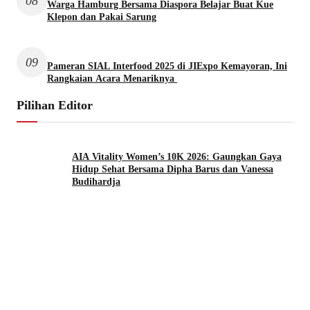
08
Warga Hamburg Bersama Diaspora Belajar Buat Kue
Klepon dan Pakai Sarung
09
Pameran SIAL Interfood 2025 di JIExpo Kemayoran, Ini
Rangkaian Acara Menariknya
Pilihan Editor
AIA Vitality Women’s 10K 2026: Gaungkan Gaya
Hidup Sehat Bersama Dipha Barus dan Vanessa
Budihardja