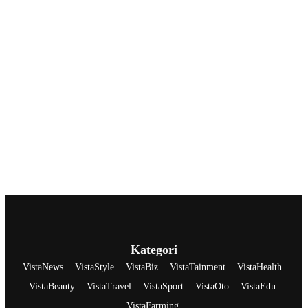
Kategori
VistaNews
VistaStyle
VistaBiz
VistaTainment
VistaHealth
VistaBeauty
VistaTravel
VistaSport
VistaOto
VistaEdu
VistaFarming