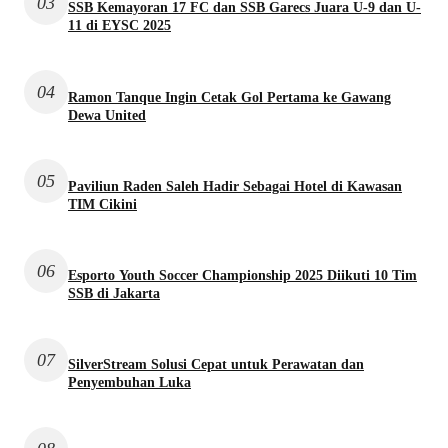
03
SSB Kemayoran 17 FC dan SSB Garecs Juara U-9 dan U-
11 di EYSC 2025
04
Ramon Tanque Ingin Cetak Gol Pertama ke Gawang
Dewa United
05
Paviliun Raden Saleh Hadir Sebagai Hotel di Kawasan
TIM Cikini
06
Esporto Youth Soccer Championship 2025 Diikuti 10 Tim
SSB di Jakarta
07
SilverStream Solusi Cepat untuk Perawatan dan
Penyembuhan Luka