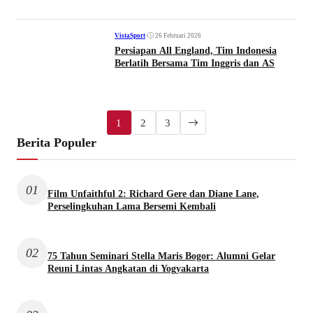
•
26 Februari 2026
VistaSport
Persiapan All England, Tim Indonesia
Berlatih Bersama Tim Inggris dan AS
1
2
3
Berita Populer
01
Film Unfaithful 2: Richard Gere dan Diane Lane,
Perselingkuhan Lama Bersemi Kembali
02
75 Tahun Seminari Stella Maris Bogor: Alumni Gelar
Reuni Lintas Angkatan di Yogyakarta