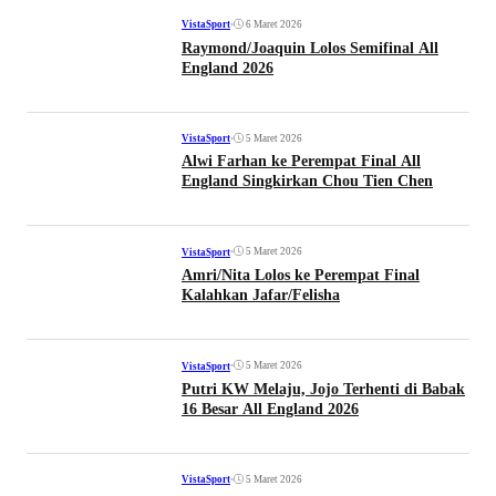
•
6 Maret 2026
VistaSport
Raymond/Joaquin Lolos Semifinal All
England 2026
•
5 Maret 2026
VistaSport
Alwi Farhan ke Perempat Final All
England Singkirkan Chou Tien Chen
•
5 Maret 2026
VistaSport
Amri/Nita Lolos ke Perempat Final
Kalahkan Jafar/Felisha
•
5 Maret 2026
VistaSport
Putri KW Melaju, Jojo Terhenti di Babak
16 Besar All England 2026
•
5 Maret 2026
VistaSport