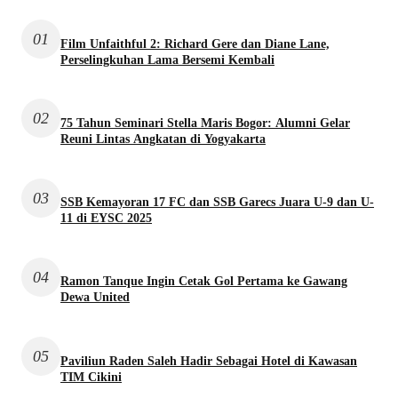
01
Film Unfaithful 2: Richard Gere dan Diane Lane,
Perselingkuhan Lama Bersemi Kembali
02
75 Tahun Seminari Stella Maris Bogor: Alumni Gelar
Reuni Lintas Angkatan di Yogyakarta
03
SSB Kemayoran 17 FC dan SSB Garecs Juara U-9 dan U-
11 di EYSC 2025
04
Ramon Tanque Ingin Cetak Gol Pertama ke Gawang
Dewa United
05
Paviliun Raden Saleh Hadir Sebagai Hotel di Kawasan
TIM Cikini