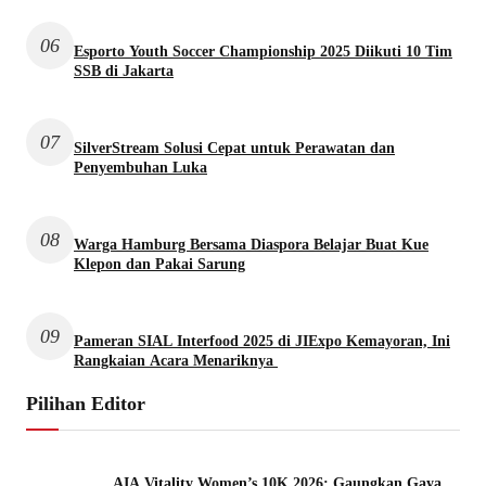
06
Esporto Youth Soccer Championship 2025 Diikuti 10 Tim
SSB di Jakarta
07
SilverStream Solusi Cepat untuk Perawatan dan
Penyembuhan Luka
08
Warga Hamburg Bersama Diaspora Belajar Buat Kue
Klepon dan Pakai Sarung
09
Pameran SIAL Interfood 2025 di JIExpo Kemayoran, Ini
Rangkaian Acara Menariknya
Pilihan Editor
AIA Vitality Women’s 10K 2026: Gaungkan Gaya