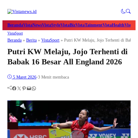
Beranda
VistaNews
VistaStyle
VistaBiz
VistaTainment
VistaHealth
VistaB
VistaSport
Beranda
»
Berita
»
VistaSport
»
Putri KW Melaju, Jojo Terhenti di Babak
Putri KW Melaju, Jojo Terhenti di
Babak 16 Besar All England 2026
5 Maret 2026
•
3 Menit membaca
Facebook
Twitter
Pinterest
Mail
WhatsApp