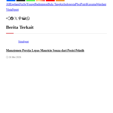
AllEngland
AnSeYoung
Badminton
Bulu Tangkis
Indonesia
Pbsi
PutriKusumaWardani
VistaSport
Facebook
Twitter
Pinterest
Mail
WhatsApp
Berita Terkait
VistaSport
Manajemen Persija Lepas Mauricio Souza dari Posisi Pelatih
26 Mei 2026