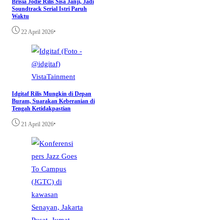
Brisia Jodie Rilis Sisa Janji, Jadi
Soundtrack Serial Istri Paruh
Waktu
•
22 April 2026
VistaTainment
Idgitaf Rilis Mungkin di Depan
Buram, Suarakan Keberanian di
Tengah Ketidakpastian
•
21 April 2026