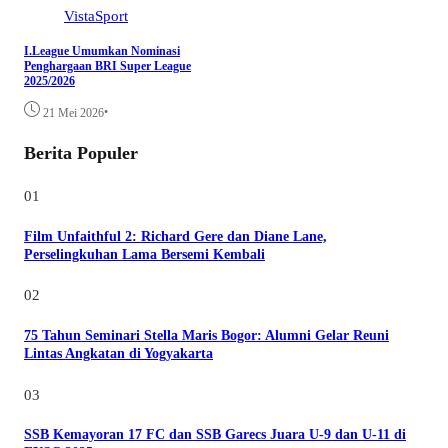
VistaSport
I.League Umumkan Nominasi
Penghargaan BRI Super League
2025/2026
•
21 Mei 2026
Berita Populer
01
Film Unfaithful 2: Richard Gere dan Diane Lane,
Perselingkuhan Lama Bersemi Kembali
02
75 Tahun Seminari Stella Maris Bogor: Alumni Gelar Reuni
Lintas Angkatan di Yogyakarta
03
SSB Kemayoran 17 FC dan SSB Garecs Juara U-9 dan U-11 di