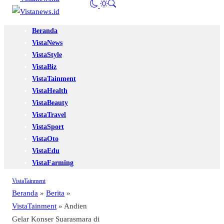
Beranda
VistaNews
VistaStyle
VistaBiz
VistaTainment
VistaHealth
VistaBeauty
VistaTravel
VistaSport
VistaOto
VistaEdu
VistaFarming
VistaTainment
Beranda
»
Berita
»
VistaTainment
»
Andien
Gelar Konser Suarasmara di