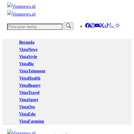
Beranda
VistaNews
VistaStyle
VistaBiz
VistaTainment
VistaHealth
VistaBeauty
VistaTravel
VistaSport
VistaOto
VistaEdu
VistaFarming