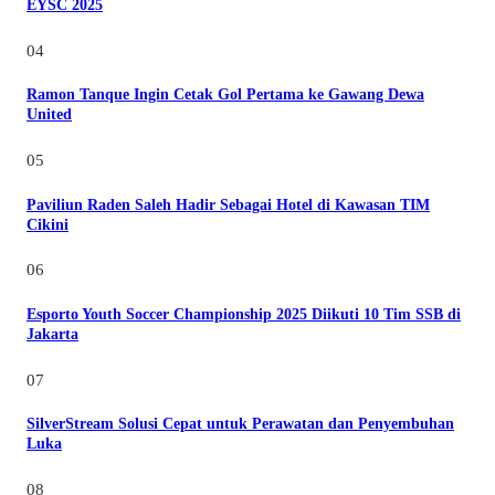
EYSC 2025
04
Ramon Tanque Ingin Cetak Gol Pertama ke Gawang Dewa
United
05
Paviliun Raden Saleh Hadir Sebagai Hotel di Kawasan TIM
Cikini
06
Esporto Youth Soccer Championship 2025 Diikuti 10 Tim SSB di
Jakarta
07
SilverStream Solusi Cepat untuk Perawatan dan Penyembuhan
Luka
08