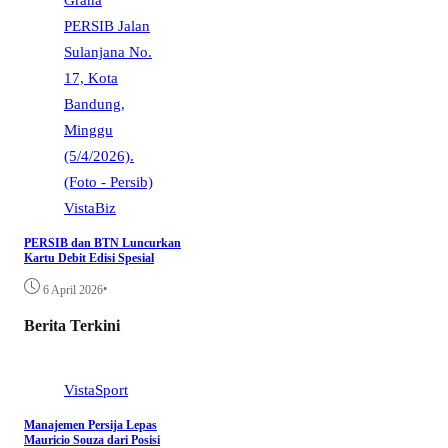
VistaBiz
PERSIB dan BTN Luncurkan
Kartu Debit Edisi Spesial
•
6 April 2026
Berita Terkini
VistaSport
Manajemen Persija Lepas
Mauricio Souza dari Posisi