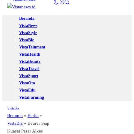
Beranda
VistaNews
VistaStyle
VistaBiz
VistaTainment
VistaHealth
VistaBeauty
VistaTravel
VistaSport
VistaOto
VistaEdu
VistaFarming
VistaBiz
Beranda
»
Berita
»
VistaBiz
»
Beurer Siap
Kuasai Pasar Alkes