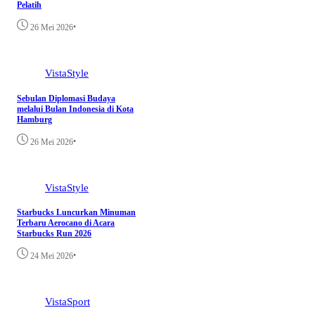
Pelatih
•
26 Mei 2026
VistaStyle
Sebulan Diplomasi Budaya
melalui Bulan Indonesia di Kota
Hamburg
•
26 Mei 2026
VistaStyle
Starbucks Luncurkan Minuman
Terbaru Aerocano di Acara
Starbucks Run 2026
•
24 Mei 2026
VistaSport