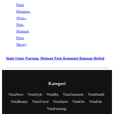
Ingin Umur Panjang, Hotman Paris Konsumsi Ramuan Herbal
Kategori
VistaNews
VistaStyle
VistaBiz
VistaTainment
VistaHealth
VistaBeauty
VistaTravel
VistaSport
VistaOto
VistaEdu
VistaFarming