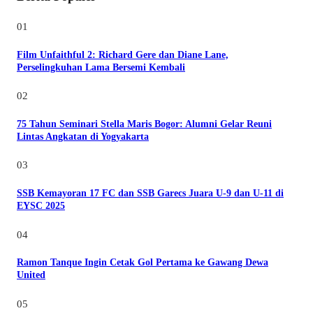
01
Film Unfaithful 2: Richard Gere dan Diane Lane,
Perselingkuhan Lama Bersemi Kembali
02
75 Tahun Seminari Stella Maris Bogor: Alumni Gelar Reuni
Lintas Angkatan di Yogyakarta
03
SSB Kemayoran 17 FC dan SSB Garecs Juara U-9 dan U-11 di
EYSC 2025
04
Ramon Tanque Ingin Cetak Gol Pertama ke Gawang Dewa
United
05