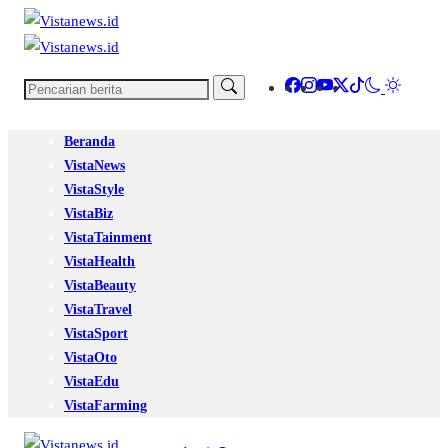
Beranda
VistaNews
VistaStyle
VistaBiz
VistaTainment
VistaHealth
VistaBeauty
VistaTravel
VistaSport
VistaOto
VistaEdu
VistaFarming