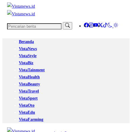
Beranda
VistaNews
VistaStyle
VistaBiz
VistaTainment
VistaHealth
VistaBeauty
VistaTravel
VistaSport
VistaOto
VistaEdu
VistaFarming