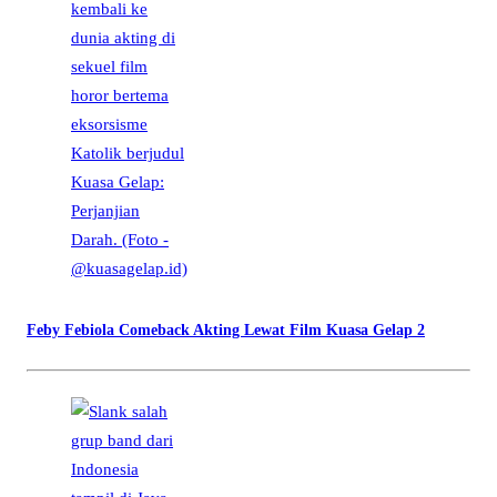
Feby Febiola Comeback Akting Lewat Film Kuasa Gelap 2