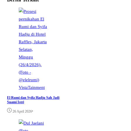
VistaTainment
El Rumi dan Syifa Hadju Sah Jadi
Suami Istri
•
26 April 2026