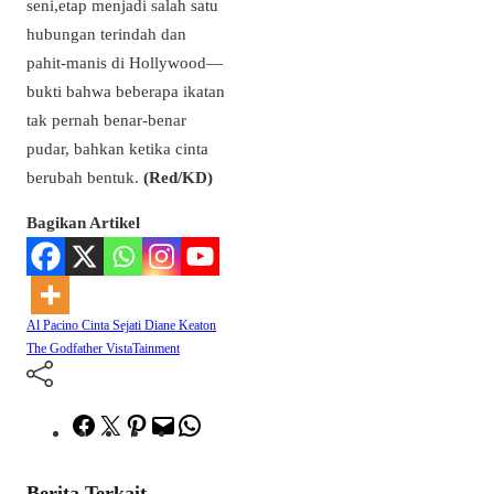
seni,etap menjadi salah satu
hubungan terindah dan
pahit-manis di Hollywood—
bukti bahwa beberapa ikatan
tak pernah benar-benar
pudar, bahkan ketika cinta
berubah bentuk.
(Red/KD)
Bagikan Artikel
Al Pacino
Cinta Sejati
Diane Keaton
The Godfather
VistaTainment
Facebook
Twitter
Pinterest
Mail
WhatsApp
Berita Terkait