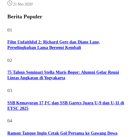
•
21 Mei 2026
Berita Populer
01
Film Unfaithful 2: Richard Gere dan Diane Lane,
Perselingkuhan Lama Bersemi Kembali
02
75 Tahun Seminari Stella Maris Bogor: Alumni Gelar Reuni
Lintas Angkatan di Yogyakarta
03
SSB Kemayoran 17 FC dan SSB Garecs Juara U-9 dan U-11 di
EYSC 2025
04
Ramon Tanque Ingin Cetak Gol Pertama ke Gawang Dewa