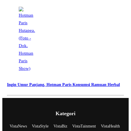
Ingin Umur Panjang, Hotman Paris Konsumsi Ramuan Herbal
Kategori
VistaNews
VistaStyle
VistaBiz
VistaTainment
VistaHealth