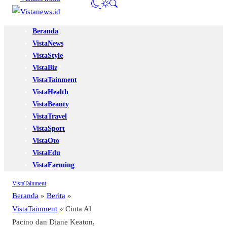
Beranda
VistaNews
VistaStyle
VistaBiz
VistaTainment
VistaHealth
VistaBeauty
VistaTravel
VistaSport
VistaOto
VistaEdu
VistaFarming
VistaTainment
Beranda
»
Berita
»
VistaTainment
»
Cinta Al
Pacino dan Diane Keaton,