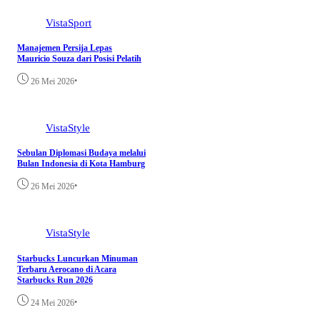
VistaSport
Manajemen Persija Lepas
Mauricio Souza dari Posisi Pelatih
•
26 Mei 2026
VistaStyle
Sebulan Diplomasi Budaya melalui
Bulan Indonesia di Kota Hamburg
•
26 Mei 2026
VistaStyle
Starbucks Luncurkan Minuman
Terbaru Aerocano di Acara
Starbucks Run 2026
•
24 Mei 2026