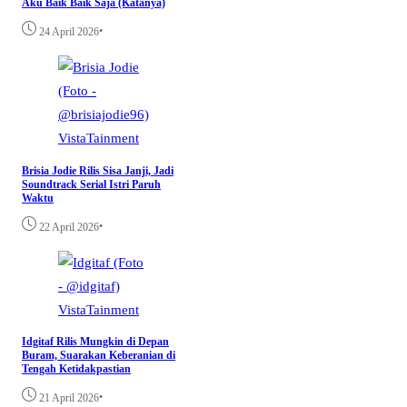
Aku Baik Baik Saja (Katanya)
•
24 April 2026
VistaTainment
Brisia Jodie Rilis Sisa Janji, Jadi
Soundtrack Serial Istri Paruh
Waktu
•
22 April 2026
VistaTainment
Idgitaf Rilis Mungkin di Depan
Buram, Suarakan Keberanian di
Tengah Ketidakpastian
•
21 April 2026