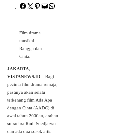
Facebook
Twitter
Pinterest
Mail
WhatsApp
Film drama
musikal
Rangga dan
Cinta.
JAKARTA,
VISTANEWS.ID –
Bagi
pecinta film drama remaja,
pastinya akan selalu
terkenang film Ada Apa
dengan Cinta (AADC) di
awal tahun 2000an, arahan
sutradara Rudi Soedjarwo
dan ada dua sosok artis