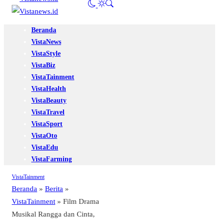
Beranda
VistaNews
VistaStyle
VistaBiz
VistaTainment
VistaHealth
VistaBeauty
VistaTravel
VistaSport
VistaOto
VistaEdu
VistaFarming
VistaTainment
Beranda
»
Berita
»
VistaTainment
»
Film Drama
Musikal Rangga dan Cinta,