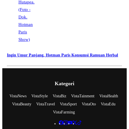
Ingin Umur Panjang, Hotman Paris Konsumsi Ramuan Herbal
Kategori
VistaNews
VistaStyle
VistaBiz
VistaTainment
VistaHealth
VistaBeauty
VistaTravel
VistaSport
VistaOto
VistaEdu
VistaFarming