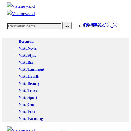
Beranda
VistaNews
VistaStyle
VistaBiz
VistaTainment
VistaHealth
VistaBeauty
VistaTravel
VistaSport
VistaOto
VistaEdu
VistaFarming