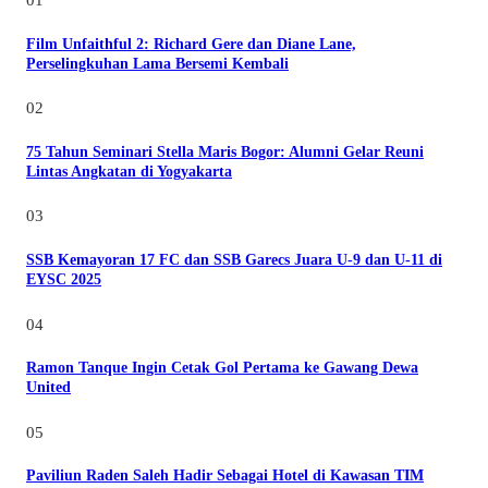
Film Unfaithful 2: Richard Gere dan Diane Lane,
Perselingkuhan Lama Bersemi Kembali
02
75 Tahun Seminari Stella Maris Bogor: Alumni Gelar Reuni
Lintas Angkatan di Yogyakarta
03
SSB Kemayoran 17 FC dan SSB Garecs Juara U-9 dan U-11 di
EYSC 2025
04
Ramon Tanque Ingin Cetak Gol Pertama ke Gawang Dewa
United
05
Paviliun Raden Saleh Hadir Sebagai Hotel di Kawasan TIM