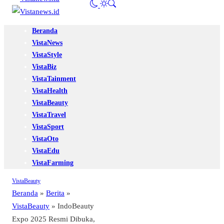
Beranda
VistaNews
VistaStyle
VistaBiz
VistaTainment
VistaHealth
VistaBeauty
VistaTravel
VistaSport
VistaOto
VistaEdu
VistaFarming
VistaBeauty
Beranda
»
Berita
»
VistaBeauty
»
IndoBeauty
Expo 2025 Resmi Dibuka,