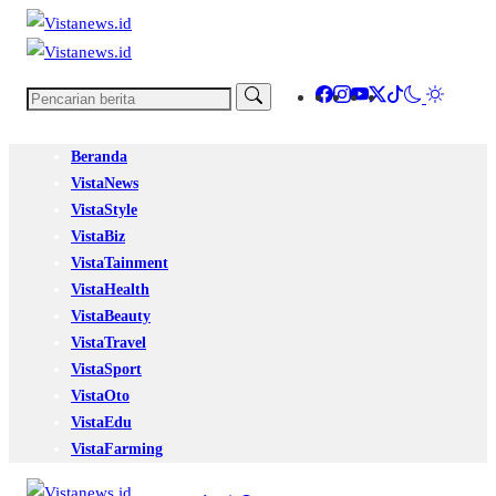
Beranda
VistaNews
VistaStyle
VistaBiz
VistaTainment
VistaHealth
VistaBeauty
VistaTravel
VistaSport
VistaOto
VistaEdu
VistaFarming