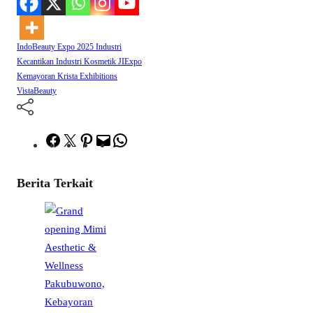
IndoBeauty Expo 2025
Industri
Kecantikan
Industri Kosmetik
JIExpo
Kemayoran
Krista Exhibitions
VistaBeauty
Facebook
Twitter
Pinterest
Mail
WhatsApp
Berita Terkait