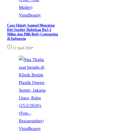
VistaBeauty
Cara Shindy Samuel Mencintai
Diri Sendiri, Habiskan Rp1,2
Miliar dan Pilih Body Contouring
di Indonesia
•
12 April 2026
VistaBeauty