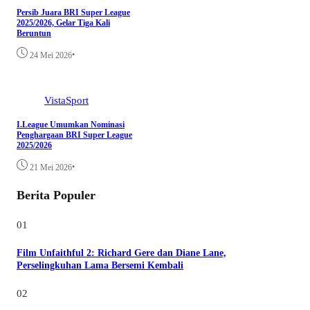
Persib Juara BRI Super League
2025/2026, Gelar Tiga Kali
Beruntun
•
24 Mei 2026
VistaSport
I.League Umumkan Nominasi
Penghargaan BRI Super League
2025/2026
•
21 Mei 2026
Berita Populer
01
Film Unfaithful 2: Richard Gere dan Diane Lane,
Perselingkuhan Lama Bersemi Kembali
02