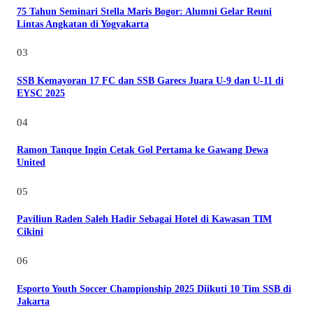
75 Tahun Seminari Stella Maris Bogor: Alumni Gelar Reuni
Lintas Angkatan di Yogyakarta
03
SSB Kemayoran 17 FC dan SSB Garecs Juara U-9 dan U-11 di
EYSC 2025
04
Ramon Tanque Ingin Cetak Gol Pertama ke Gawang Dewa
United
05
Paviliun Raden Saleh Hadir Sebagai Hotel di Kawasan TIM
Cikini
06
Esporto Youth Soccer Championship 2025 Diikuti 10 Tim SSB di
Jakarta