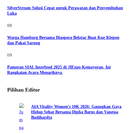
SilverStream Solusi Cepat untuk Perawatan dan Penyembuhan
Luka
08
Warga Hamburg Bersama Diaspora Belajar Buat Kue Klepon
dan Pakai Sarung
09
Pameran SIAL Interfood 2025 di JIExpo Kemayoran, Ini
Rangkaian Acara Menariknya
Pilihan Editor
AIA Vitality Women’s 10K 2026: Gaungkan Gaya
Hidup Sehat Bersama Dipha Barus dan Vanessa
Budihardja