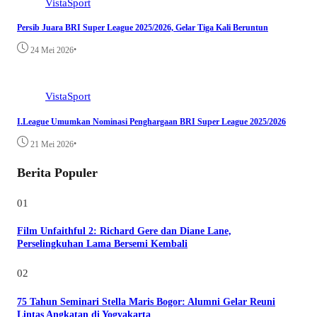
VistaSport
Persib Juara BRI Super League 2025/2026, Gelar Tiga Kali Beruntun
•
24 Mei 2026
VistaSport
I.League Umumkan Nominasi Penghargaan BRI Super League 2025/2026
•
21 Mei 2026
Berita Populer
01
Film Unfaithful 2: Richard Gere dan Diane Lane,
Perselingkuhan Lama Bersemi Kembali
02
75 Tahun Seminari Stella Maris Bogor: Alumni Gelar Reuni
Lintas Angkatan di Yogyakarta