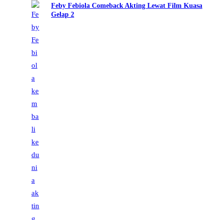
Feby Febiola Comeback Akting Lewat Film Kuasa
Gelap 2