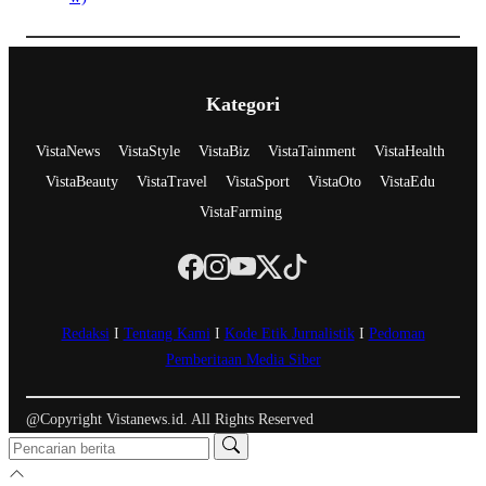
Kategori
VistaNews
VistaStyle
VistaBiz
VistaTainment
VistaHealth
VistaBeauty
VistaTravel
VistaSport
VistaOto
VistaEdu
VistaFarming
Redaksi
I
Tentang Kami
I
Kode Etik Jurnalistik
I
Pedoman
Pemberitaan Media Siber
@Copyright Vistanews.id. All Rights Reserved