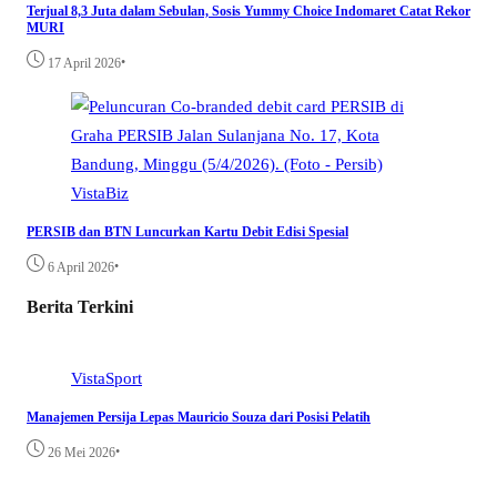
Terjual 8,3 Juta dalam Sebulan, Sosis Yummy Choice Indomaret Catat Rekor
MURI
•
17 April 2026
VistaBiz
PERSIB dan BTN Luncurkan Kartu Debit Edisi Spesial
•
6 April 2026
Berita Terkini
VistaSport
Manajemen Persija Lepas Mauricio Souza dari Posisi Pelatih
•
26 Mei 2026