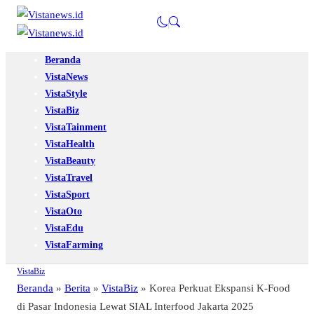
Beranda
VistaNews
VistaStyle
VistaBiz
VistaTainment
VistaHealth
VistaBeauty
VistaTravel
VistaSport
VistaOto
VistaEdu
VistaFarming
VistaBiz
Beranda
»
Berita
»
VistaBiz
»
Korea Perkuat Ekspansi K-Food
di Pasar Indonesia Lewat SIAL Interfood Jakarta 2025