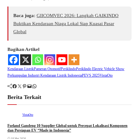
Baca juga:
GIICOMVEC 2026: Langkah GAIKINDO
Buktikan Kendaraan Niaga Lokal Siap Kuasai Pasar
Global
Bagikan Artikel
Kendaraan Listrik
Pameran Otomotif
Periklindo
Periklindo Electric Vehicle Show
Perkumpulan Industri Kendaraan Listrik Indonesia
PEVS 2025
VistaOto
Facebook
Twitter
Pinterest
Mail
WhatsApp
Berita Terkait
VistaOto
Forland Gandeng 10 Supplier Global untuk Percepat Lokalisasi Komponen
dan Persiapan EV “Made in Indonesia”
18 Mei 2026