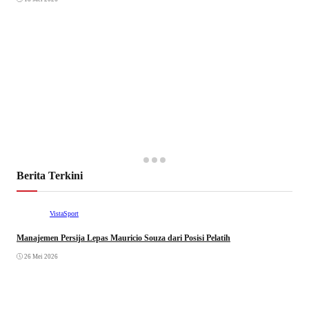
Berita Terkini
VistaSport
Manajemen Persija Lepas Mauricio Souza dari Posisi Pelatih
26 Mei 2026