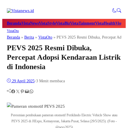
Beranda
VistaNews
VistaStyle
VistaBiz
VistaTainment
VistaHealth
VistaB
VistaOto
Beranda
»
Berita
»
VistaOto
»
PEVS 2025 Resmi Dibuka, Percepat Adopsi 
PEVS 2025 Resmi Dibuka,
Percepat Adopsi Kendaraan Listrik
di Indonesia
29 April 2025
•
3 Menit membaca
Facebook
Twitter
Pinterest
Mail
WhatsApp
Peresmian pembukaan pameran otomotif Periklindo Electric Vehicle Show atau
PEVS 2025 di JIExpo, Kemayoran, Jakarta Pusat, Selasa (29/5/2025). (Foto -
@pevs2025)