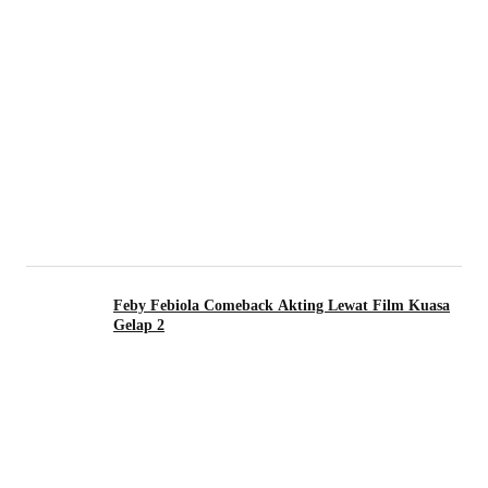
Feby Febiola Comeback Akting Lewat Film Kuasa
Gelap 2