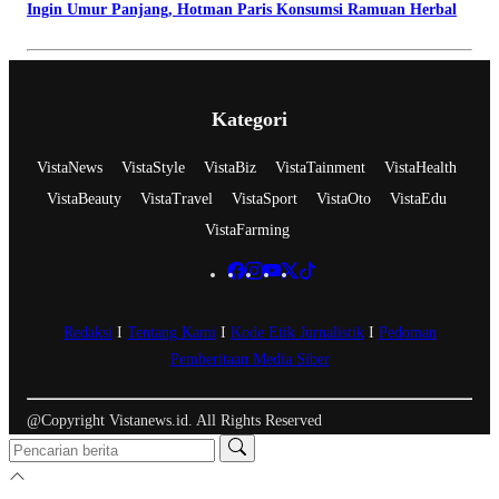
Ingin Umur Panjang, Hotman Paris Konsumsi Ramuan Herbal
Kategori
VistaNews
VistaStyle
VistaBiz
VistaTainment
VistaHealth
VistaBeauty
VistaTravel
VistaSport
VistaOto
VistaEdu
VistaFarming
Redaksi
I
Tentang Kami
I
Kode Etik Jurnalistik
I
Pedoman
Pemberitaan Media Siber
@Copyright Vistanews.id. All Rights Reserved