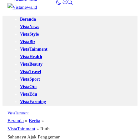
Beranda
VistaNews
VistaStyle
VistaBiz
VistaTainment
VistaHealth
VistaBeauty
VistaTravel
VistaSport
VistaOto
VistaEdu
VistaFarming
VistaTainment
Beranda
»
Berita
»
VistaTainment
»
Ruth
Sahanaya Ajak Penggemar