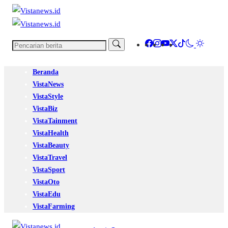
Beranda
VistaNews
VistaStyle
VistaBiz
VistaTainment
VistaHealth
VistaBeauty
VistaTravel
VistaSport
VistaOto
VistaEdu
VistaFarming