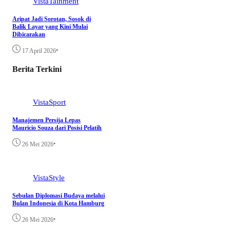
VistaTainment
Aripat Jadi Sorotan, Sosok di
Balik Layar yang Kini Mulai
Dibicarakan
•
17 April 2026
Berita Terkini
VistaSport
Manajemen Persija Lepas
Mauricio Souza dari Posisi Pelatih
•
26 Mei 2026
VistaStyle
Sebulan Diplomasi Budaya melalui
Bulan Indonesia di Kota Hamburg
•
26 Mei 2026