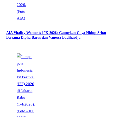
AIA Vitality Women’s 10K 2026: Gaungkan Gaya Hidup Sehat
Bersama Dipha Barus dan Vanessa Budihardja