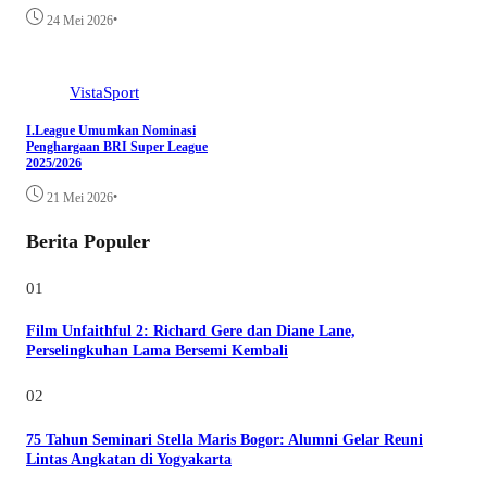
•
24 Mei 2026
VistaSport
I.League Umumkan Nominasi
Penghargaan BRI Super League
2025/2026
•
21 Mei 2026
Berita Populer
01
Film Unfaithful 2: Richard Gere dan Diane Lane,
Perselingkuhan Lama Bersemi Kembali
02
75 Tahun Seminari Stella Maris Bogor: Alumni Gelar Reuni
Lintas Angkatan di Yogyakarta