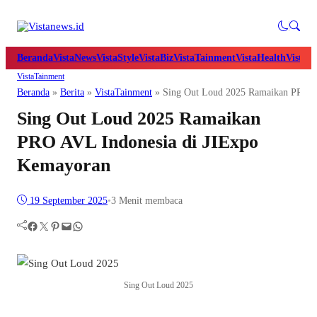
Beranda
VistaNews
VistaStyle
VistaBiz
VistaTainment
VistaHealth
VistaB
VistaTainment
Beranda
»
Berita
»
VistaTainment
»
Sing Out Loud 2025 Ramaikan PRO A
Sing Out Loud 2025 Ramaikan
PRO AVL Indonesia di JIExpo
Kemayoran
19 September 2025
•
3 Menit membaca
Facebook
Twitter
Pinterest
Mail
WhatsApp
Sing Out Loud 2025