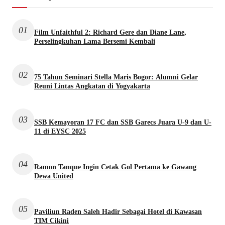
01
Film Unfaithful 2: Richard Gere dan Diane Lane,
Perselingkuhan Lama Bersemi Kembali
02
75 Tahun Seminari Stella Maris Bogor: Alumni Gelar
Reuni Lintas Angkatan di Yogyakarta
03
SSB Kemayoran 17 FC dan SSB Garecs Juara U-9 dan U-
11 di EYSC 2025
04
Ramon Tanque Ingin Cetak Gol Pertama ke Gawang
Dewa United
05
Paviliun Raden Saleh Hadir Sebagai Hotel di Kawasan
TIM Cikini