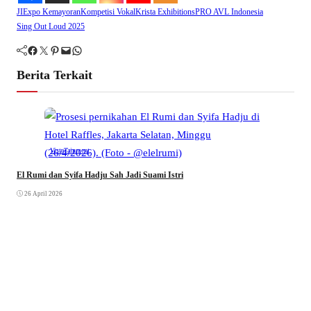
JIExpo Kemayoran
Kompetisi Vokal
Krista Exhibitions
PRO AVL Indonesia
Sing Out Loud 2025
Facebook
Twitter
Pinterest
Mail
WhatsApp
Berita Terkait
VistaTainment
El Rumi dan Syifa Hadju Sah Jadi Suami Istri
26 April 2026