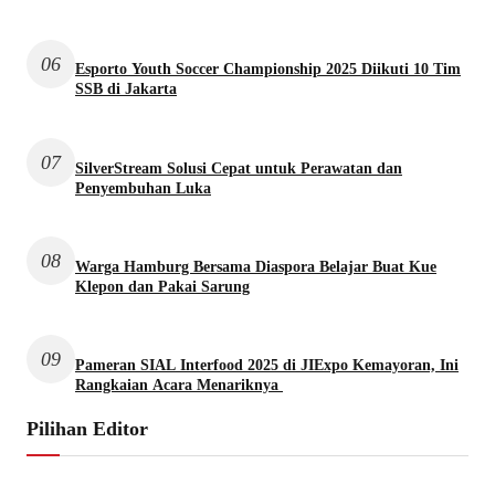
06
Esporto Youth Soccer Championship 2025 Diikuti 10 Tim
SSB di Jakarta
07
SilverStream Solusi Cepat untuk Perawatan dan
Penyembuhan Luka
08
Warga Hamburg Bersama Diaspora Belajar Buat Kue
Klepon dan Pakai Sarung
09
Pameran SIAL Interfood 2025 di JIExpo Kemayoran, Ini
Rangkaian Acara Menariknya
Pilihan Editor