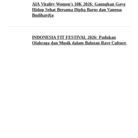
AIA Vitality Women’s 10K 2026: Gaungkan Gaya
Hidup Sehat Bersama Dipha Barus dan Vanessa
Budihardja
INDONESIA FIT FESTIVAL 2026: Padukan
Olahraga dan Musik dalam Balutan Rave Culture