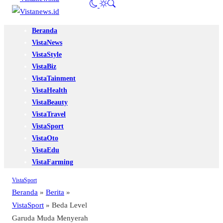
Beranda
VistaNews
VistaStyle
VistaBiz
VistaTainment
VistaHealth
VistaBeauty
VistaTravel
VistaSport
VistaOto
VistaEdu
VistaFarming
VistaSport
Beranda
»
Berita
»
VistaSport
»
Beda Level
Garuda Muda Menyerah