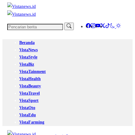
Beranda
VistaNews
VistaStyle
VistaBiz
VistaTainment
VistaHealth
VistaBeauty
VistaTravel
VistaSport
VistaOto
VistaEdu
VistaFarming