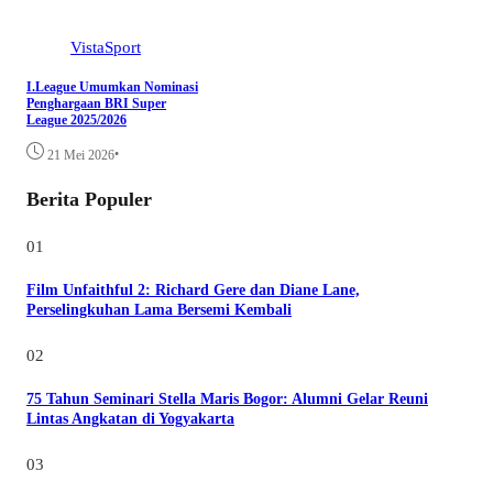
VistaSport
I.League Umumkan Nominasi
Penghargaan BRI Super
League 2025/2026
•
21 Mei 2026
Berita Populer
01
Film Unfaithful 2: Richard Gere dan Diane Lane,
Perselingkuhan Lama Bersemi Kembali
02
75 Tahun Seminari Stella Maris Bogor: Alumni Gelar Reuni
Lintas Angkatan di Yogyakarta
03