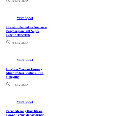
•
24 Mei 2026
VistaSport
I.League Umumkan Nominasi
Penghargaan BRI Super
League 2025/2026
•
21 Mei 2026
VistaSport
Gregoria Mariska Tunjung
Mundur dari Pelatnas PBSI
Cipayung
•
15 Mei 2026
VistaSport
Persib Menang Duel Klasik
Lawan Persija di Samarinda