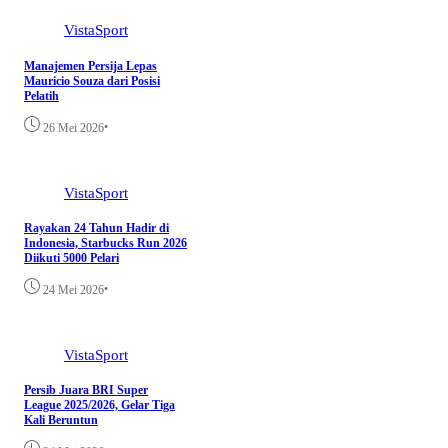
VistaSport
Manajemen Persija Lepas
Mauricio Souza dari Posisi
Pelatih
•
26 Mei 2026
VistaSport
Rayakan 24 Tahun Hadir di
Indonesia, Starbucks Run 2026
Diikuti 5000 Pelari
•
24 Mei 2026
VistaSport
Persib Juara BRI Super
League 2025/2026, Gelar Tiga
Kali Beruntun