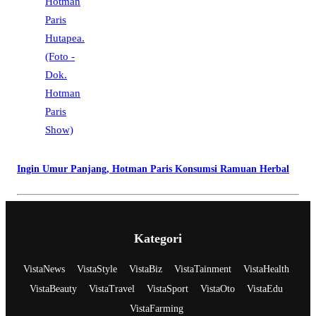
Ingin Umur Panjang, Hotman Paris Konsumsi Ramuan Herbal
Kategori
VistaNews
VistaStyle
VistaBiz
VistaTainment
VistaHealth
VistaBeauty
VistaTravel
VistaSport
VistaOto
VistaEdu
VistaFarming