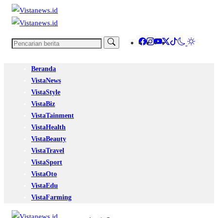
Beranda
VistaNews
VistaStyle
VistaBiz
VistaTainment
VistaHealth
VistaBeauty
VistaTravel
VistaSport
VistaOto
VistaEdu
VistaFarming