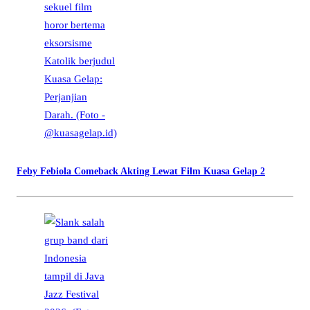
Feby Febiola Comeback Akting Lewat Film Kuasa Gelap 2