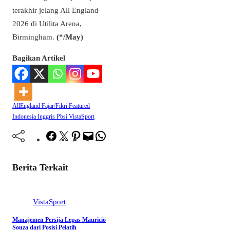
terakhir jelang All England
2026 di Utilita Arena,
Birmingham.
(*/May)
Bagikan Artikel
AllEngland
Fajar/Fikri
Featured
Indonesia
Inggris
Pbsi
VistaSport
Facebook
Twitter
Pinterest
Mail
WhatsApp
Berita Terkait
VistaSport
Manajemen Persija Lepas Mauricio
Souza dari Posisi Pelatih