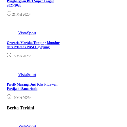
Penghargaan BRI Super League
2025/2026
•
21 Mei 2026
VistaSport
Gregoria Mariska Tunjung Mundur
dari Pelatnas PBSI Cipayung
•
15 Mei 2026
VistaSport
Persib Menang Duel Klasik Lawan
Persija di Samarinda
•
10 Mei 2026
Berita Terkini
VistaSport