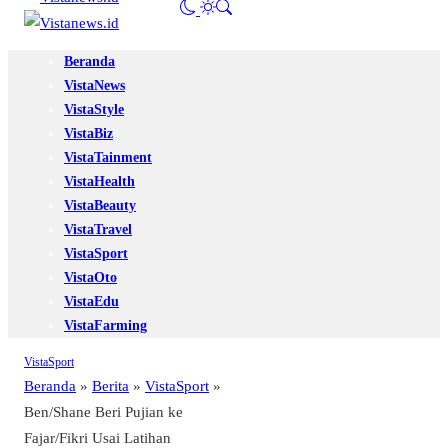
Beranda
VistaNews
VistaStyle
VistaBiz
VistaTainment
VistaHealth
VistaBeauty
VistaTravel
VistaSport
VistaOto
VistaEdu
VistaFarming
VistaSport
Beranda
»
Berita
»
VistaSport
»
Ben/Shane Beri Pujian ke
Fajar/Fikri Usai Latihan