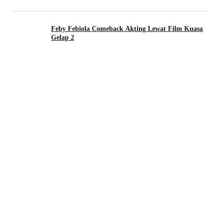
Feby Febiola Comeback Akting Lewat Film Kuasa
Gelap 2