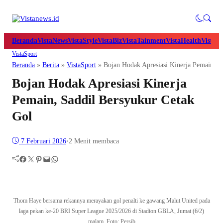
Beranda
VistaNews
VistaStyle
VistaBiz
VistaTainment
VistaHealth
VistaB
VistaSport
Beranda
»
Berita
»
VistaSport
»
Bojan Hodak Apresiasi Kinerja Pemain, S
Bojan Hodak Apresiasi Kinerja
Pemain, Saddil Bersyukur Cetak
Gol
7 Februari 2026
•
2 Menit membaca
Facebook
Twitter
Pinterest
Mail
WhatsApp
Thom Haye bersama rekannya merayakan gol penalti ke gawang Malut United pada
laga pekan ke-20 BRI Super League 2025/2026 di Stadion GBLA, Jumat (6/2)
malam. Foto: Persib