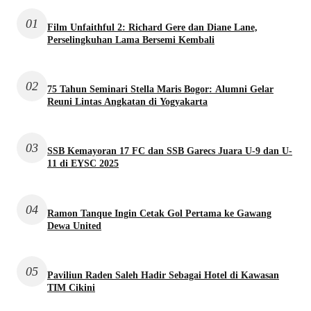
01
Film Unfaithful 2: Richard Gere dan Diane Lane,
Perselingkuhan Lama Bersemi Kembali
02
75 Tahun Seminari Stella Maris Bogor: Alumni Gelar
Reuni Lintas Angkatan di Yogyakarta
03
SSB Kemayoran 17 FC dan SSB Garecs Juara U-9 dan U-
11 di EYSC 2025
04
Ramon Tanque Ingin Cetak Gol Pertama ke Gawang
Dewa United
05
Paviliun Raden Saleh Hadir Sebagai Hotel di Kawasan
TIM Cikini