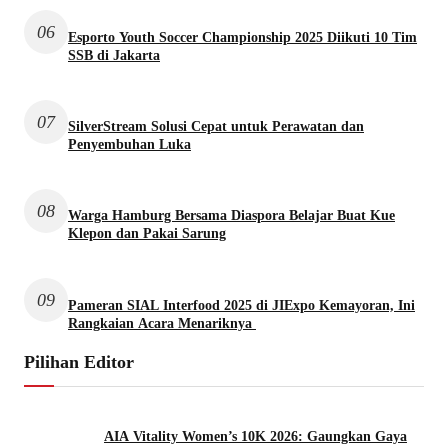
06
Esporto Youth Soccer Championship 2025 Diikuti 10 Tim
SSB di Jakarta
07
SilverStream Solusi Cepat untuk Perawatan dan
Penyembuhan Luka
08
Warga Hamburg Bersama Diaspora Belajar Buat Kue
Klepon dan Pakai Sarung
09
Pameran SIAL Interfood 2025 di JIExpo Kemayoran, Ini
Rangkaian Acara Menariknya
Pilihan Editor
AIA Vitality Women’s 10K 2026: Gaungkan Gaya