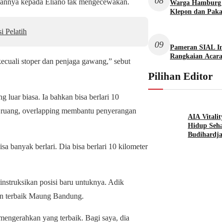
08
baannya kepada Eliano tak mengecewakan.
Warga Hamburg B
Klepon dan Paka
i Pelatih
09
Pameran SIAL In
Rangkaian Acar
ecuali stoper dan penjaga gawang,” sebut
Pilihan Editor
 luar biasa. Ia bahkan bisa berlari 10
a ruang, overlapping membantu penyerangan
AIA Vitali
Hidup Seha
Budihardj
sa banyak berlari. Dia bisa berlari 10 kilometer
instruksikan posisi baru untuknya. Adik
tan terbaik Maung Bandung.
mengerahkan yang terbaik. Bagi saya, dia