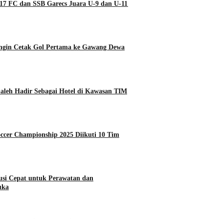
7 FC dan SSB Garecs Juara U-9 dan U-11
ngin Cetak Gol Pertama ke Gawang Dewa
Saleh Hadir Sebagai Hotel di Kawasan TIM
occer Championship 2025 Diikuti 10 Tim
lusi Cepat untuk Perawatan dan
uka