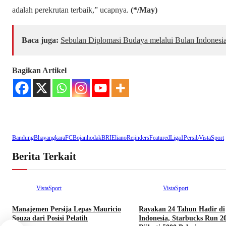
adalah perekrutan terbaik,” ucapnya.
(*/May)
Baca juga:
Sebulan Diplomasi Budaya melalui Bulan Indonesi
Bagikan Artikel
Bandung
BhayangkaraFC
Bojanhodak
BRI
ElianoReijnders
Featured
Liga1
Persib
VistaSport
Berita Terkait
VistaSport
VistaSport
Manajemen Persija Lepas Mauricio
Rayakan 24 Tahun Hadir di
Souza dari Posisi Pelatih
Indonesia, Starbucks Run 2