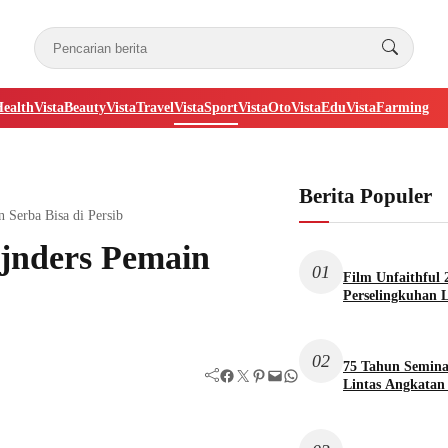
Health
VistaBeauty
VistaTravel
VistaSport
VistaOto
VistaEdu
VistaFarming
Berita Populer
 Serba Bisa di Persib
ijnders Pemain
01
Film Unfaithful 
Perselingkuhan 
02
75 Tahun Seminar
Facebook
Twitter
Pinterest
Mail
WhatsApp
Lintas Angkatan