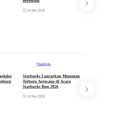
Beruntun
I.League Umumkan
24 Mei 2026
Penghargaan BRI S
2025/2026
21 Mei 2026
VistaStyle
VistaSport
melalui
Starbucks Luncurkan Minuman
Rayakan 24 Tahun 
amburg
Terbaru Aerocano di Acara
Indonesia, Starbuc
Starbucks Run 2026
Diikuti 5000 Pelari
24 Mei 2026
24 Mei 2026