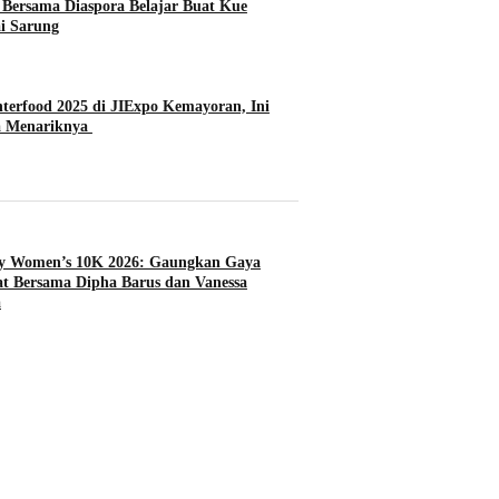
ersama Diaspora Belajar Buat Kue
i Sarung
terfood 2025 di JIExpo Kemayoran, Ini
a Menariknya
ty Women’s 10K 2026: Gaungkan Gaya
t Bersama Dipha Barus dan Vanessa
a