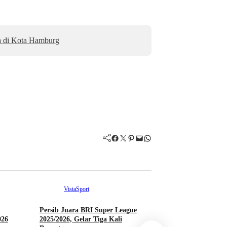
a di Kota Hamburg
Facebook
Twitter
Pinterest
Mail
WhatsApp
VistaSport
Persib Juara BRI Super League
026
2025/2026, Gelar Tiga Kali
VistaSport