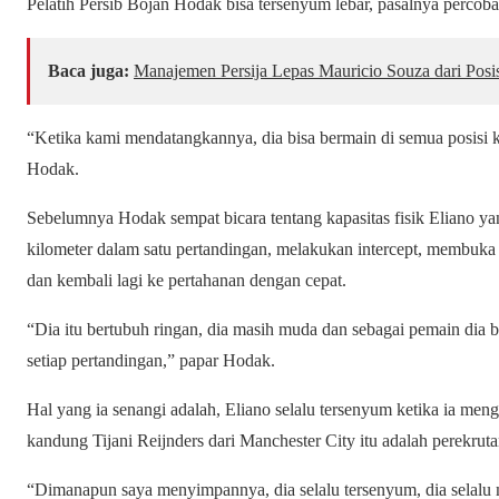
Pelatih Persib Bojan Hodak bisa tersenyum lebar, pasalnya perco
Baca juga:
Manajemen Persija Lepas Mauricio Souza dari Posis
“Ketika kami mendatangkannya, dia bisa bermain di semua posisi k
Hodak.
Sebelumnya Hodak sempat bicara tentang kapasitas fisik Eliano yang
kilometer dalam satu pertandingan, melakukan intercept, membuk
dan kembali lagi ke pertahanan dengan cepat.
“Dia itu bertubuh ringan, dia masih muda dan sebagai pemain dia bi
setiap pertandingan,” papar Hodak.
Hal yang ia senangi adalah, Eliano selalu tersenyum ketika ia meng
kandung Tijani Reijnders dari Manchester City itu adalah perekru
“Dimanapun saya menyimpannya, dia selalu tersenyum, dia selalu 