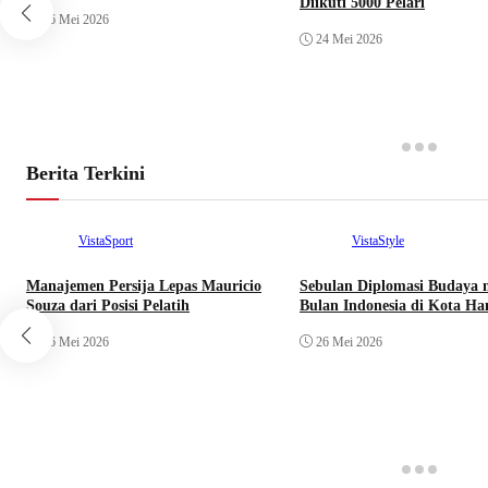
Diikuti 5000 Pelari
26 Mei 2026
24 Mei 2026
Berita Terkini
VistaSport
VistaStyle
Manajemen Persija Lepas Mauricio
Sebulan Diplomasi Budaya 
Souza dari Posisi Pelatih
Bulan Indonesia di Kota H
26 Mei 2026
26 Mei 2026