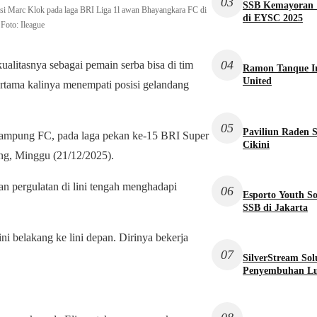
03
SSB Kemayoran 1
sisi Marc Klok pada laga BRI Liga 1l awan Bhayangkara FC di
di EYSC 2025
Foto: Ileague
04
alitasnya sebagai pemain serba bisa di tim
Ramon Tanque I
United
ertama kalinya menempati posisi gelandang
05
Paviliun Raden 
 Lampung FC, pada laga pekan ke-15 BRI Super
Cikini
ng, Minggu (21/12/2025).
n pergulatan di lini tengah menghadapi
06
Esporto Youth S
SSB di Jakarta
i belakang ke lini depan. Dirinya bekerja
07
SilverStream So
Penyembuhan L