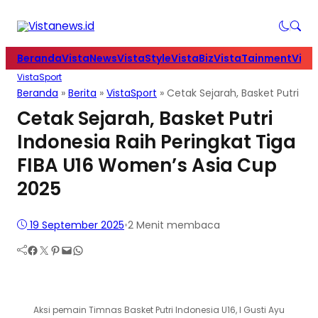
Beranda
VistaNews
VistaStyle
VistaBiz
VistaTainment
Vist
VistaSport
Beranda
»
Berita
»
VistaSport
»
Cetak Sejarah, Basket Putri In
Cetak Sejarah, Basket Putri
Indonesia Raih Peringkat Tiga
FIBA U16 Women’s Asia Cup
2025
19 September 2025
•
2 Menit membaca
Facebook
Twitter
Pinterest
Mail
WhatsApp
Aksi pemain Timnas Basket Putri Indonesia U16, I Gusti Ayu