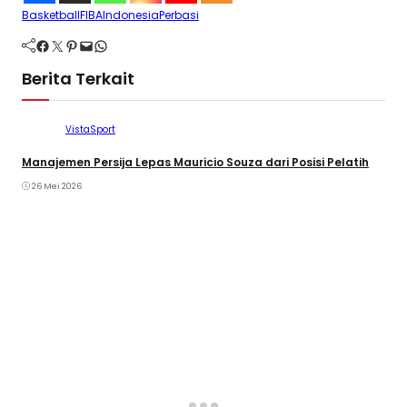
Basketball
FIBA
Indonesia
Perbasi
Facebook
Twitter
Pinterest
Mail
WhatsApp
Berita Terkait
VistaSport
Manajemen Persija Lepas Mauricio Souza dari Posisi Pelatih
26 Mei 2026