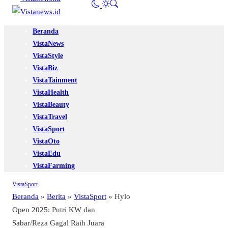
Beranda
VistaNews
VistaStyle
VistaBiz
VistaTainment
VistaHealth
VistaBeauty
VistaTravel
VistaSport
VistaOto
VistaEdu
VistaFarming
VistaSport
Beranda
»
Berita
»
VistaSport
»
Hylo
Open 2025: Putri KW dan
Sabar/Reza Gagal Raih Juara