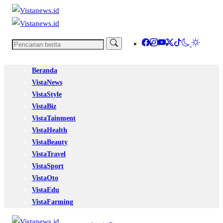
Beranda
VistaNews
VistaStyle
VistaBiz
VistaTainment
VistaHealth
VistaBeauty
VistaTravel
VistaSport
VistaOto
VistaEdu
VistaFarming