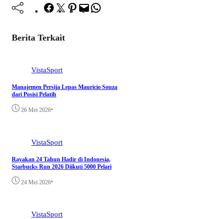
Facebook
Twitter
Pinterest
Mail
WhatsApp
Berita Terkait
VistaSport
Manajemen Persija Lepas Mauricio Souza
dari Posisi Pelatih
•
26 Mei 2026
VistaSport
Rayakan 24 Tahun Hadir di Indonesia,
Starbucks Run 2026 Diikuti 5000 Pelari
•
24 Mei 2026
VistaSport