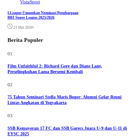
VistaSport
I.League Umumkan Nominasi Penghargaan
BRI Super League 2025/2026
•
21 Mei 2026
Berita Populer
01
Film Unfaithful 2: Richard Gere dan Diane Lane,
Perselingkuhan Lama Bersemi Kembali
02
75 Tahun Seminari Stella Maris Bogor: Alumni Gelar Reuni
Lintas Angkatan di Yogyakarta
03
SSB Kemayoran 17 FC dan SSB Garecs Juara U-9 dan U-11 di
EYSC 2025